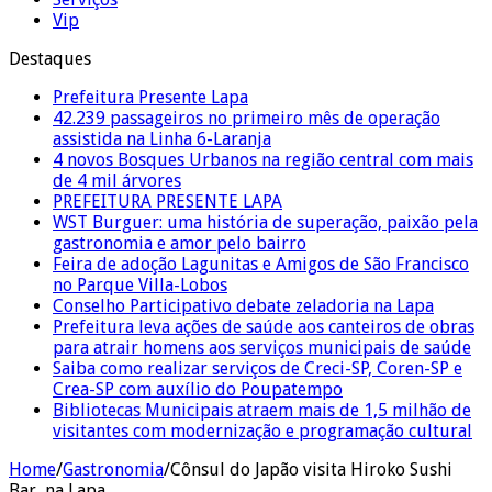
Vip
Destaques
Prefeitura Presente Lapa
42.239 passageiros no primeiro mês de operação
assistida na Linha 6-Laranja
4 novos Bosques Urbanos na região central com mais
de 4 mil árvores
PREFEITURA PRESENTE LAPA
WST Burguer: uma história de superação, paixão pela
gastronomia e amor pelo bairro
Feira de adoção Lagunitas e Amigos de São Francisco
no Parque Villa-Lobos
Conselho Participativo debate zeladoria na Lapa
Prefeitura leva ações de saúde aos canteiros de obras
para atrair homens aos serviços municipais de saúde
Saiba como realizar serviços de Creci-SP, Coren-SP e
Crea-SP com auxílio do Poupatempo
Bibliotecas Municipais atraem mais de 1,5 milhão de
visitantes com modernização e programação cultural
Home
/
Gastronomia
/
Cônsul do Japão visita Hiroko Sushi
Bar, na Lapa