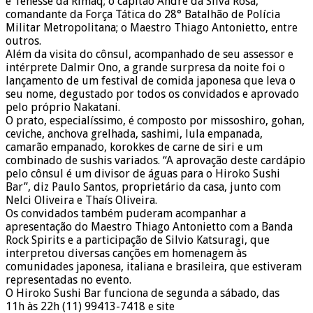
e Tenesse da Rimaq; o capitão André da Silva Rosa,
comandante da Força Tática do 28° Batalhão de Polícia
Militar Metropolitana; o Maestro Thiago Antonietto, entre
outros.
Além da visita do cônsul, acompanhado de seu assessor e
intérprete Dalmir Ono, a grande surpresa da noite foi o
lançamento de um festival de comida japonesa que leva o
seu nome, degustado por todos os convidados e aprovado
pelo próprio Nakatani.
O prato, especialíssimo, é composto por missoshiro, gohan,
ceviche, anchova grelhada, sashimi, lula empanada,
camarão empanado, korokkes de carne de siri e um
combinado de sushis variados. “A aprovação deste cardápio
pelo cônsul é um divisor de águas para o Hiroko Sushi
Bar”, diz Paulo Santos, proprietário da casa, junto com
Nelci Oliveira e Thaís Oliveira.
Os convidados também puderam acompanhar a
apresentação do Maestro Thiago Antonietto com a Banda
Rock Spirits e a participação de Silvio Katsuragi, que
interpretou diversas canções em homenagem às
comunidades japonesa, italiana e brasileira, que estiveram
representadas no evento.
O Hiroko Sushi Bar funciona de segunda a sábado, das
11h às 22h (11) 99413-7418 e site