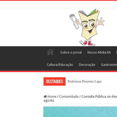
Sobre o jornal
Nosso Midia Kit
Cultura/Educação
Decoração
Gastrono
Destaques
Prefeitura Presente Lapa
Home
/
Comunidade
/
Consulta Pública on-lin
agosto