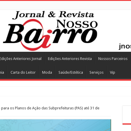
Edições Anteriores Jornal
Edições Anteriores Revista
Nossos Parceiros
mia
Carta do Leitor
Moda
Saúde/Estética
Serviços
Vip
e para os Planos de Ação das Subprefeituras (PAS) até 31 de
Pes