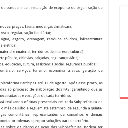
e parque linear, instalação de ecoponto ou organização de
rques, praças, fauna, mudanças climáticas);
 risco, regularização fundiária);
gua, esgoto, drenagem, resíduos sólidos), infraestrutura
 elétrica);
erial e imaterial, territórios de interesse cultural);
te público, ciclovias, calçadas, segurança viária);
 educação, cultura, assistência social, segurança pública);
omércio, serviços, turismo, economia criativa, geração de
 plataforma Participe+ até 31 de agosto. Após esse prazo, as
adas ao processo de elaboração dos PAS, garantindo que as
 necessidades e vocações de cada território.
stá realizando oficinas presenciais em cada Subprefeitura da
e o mês de julho e seguem até setembro, de segunda a quinta-
nças comunitárias, representantes de conselhos e demais
ontar problemas e propor soluções para o território.
ções sobre os Planos de Ação das Subprefeituas, podem ser