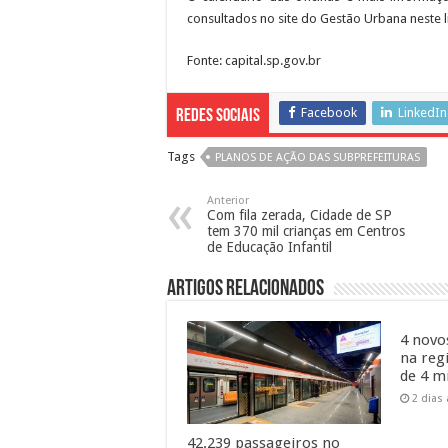
consultados no site do Gestão Urbana neste lin
Fonte: capital.sp.gov.br
Facebook
LinkedIn
Redes Sociais
Tags
PLANOS DE AÇÃO DAS SUBPREFEITURAS
Anterior
Com fila zerada, Cidade de SP
tem 370 mil crianças em Centros
de Educação Infantil
Artigos Relacionados
4 novo
na reg
de 4 m
2 dias
42.239 passageiros no