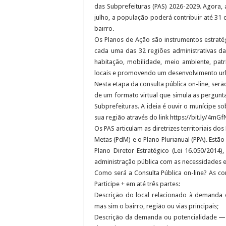
das Subprefeituras (PAS) 2026-2029. Agora,
julho, a população poderá contribuir até 31
bairro.
Os Planos de Ação são instrumentos estraté
cada uma das 32 regiões administrativas da
habitação, mobilidade, meio ambiente, patri
locais e promovendo um desenvolvimento urba
Nesta etapa da consulta pública on-line, ser
de um formato virtual que simula as pergunt
Subprefeituras. A ideia é ouvir o munícipe s
sua região através do link https://bit.ly/4mGf
Os PAS articulam as diretrizes territoriais d
Metas (PdM) e o Plano Plurianual (PPA). Estã
Plano Diretor Estratégico (Lei 16.050/2014
administração pública com as necessidades e 
Como será a Consulta Pública on-line? As co
Participe + em até três partes:
Descrição do local relacionado à demanda 
mas sim o bairro, região ou vias principais;
Descrição da demanda ou potencialidade — p