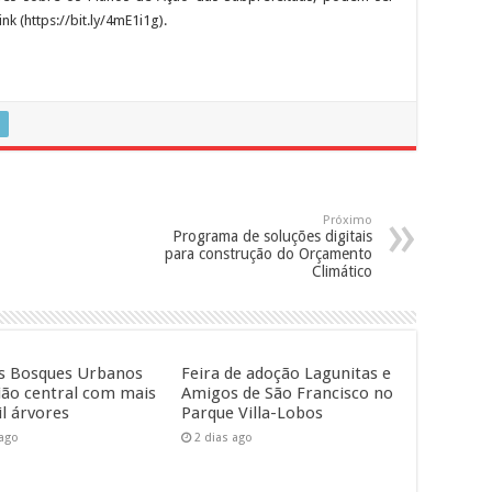
k (https://bit.ly/4mE1i1g).
Próximo
Programa de soluções digitais
para construção do Orçamento
Climático
s Bosques Urbanos
Feira de adoção Lagunitas e
ião central com mais
Amigos de São Francisco no
il árvores
Parque Villa-Lobos
 ago
2 dias ago