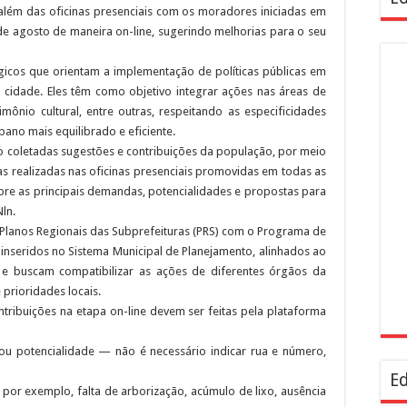
 além das oficinas presenciais com os moradores iniciadas em
 de agosto de maneira on-line, sugerindo melhorias para o seu
gicos que orientam a implementação de políticas públicas em
 cidade. Eles têm como objetivo integrar ações nas áreas de
mônio cultural, entre outras, respeitando as especificidades
no mais equilibrado e eficiente.
ão coletadas sugestões e contribuições da população, por meio
as realizadas nas oficinas presenciais promovidas em todas as
obre as principais demandas, potencialidades e propostas para
Nln.
os Planos Regionais das Subprefeituras (PRS) com o Programa de
o inseridos no Sistema Municipal de Planejamento, alinhados ao
), e buscam compatibilizar as ações de diferentes órgãos da
prioridades locais.
ntribuições na etapa on-line devem ser feitas pela plataforma
ou potencialidade — não é necessário indicar rua e número,
Ed
or exemplo, falta de arborização, acúmulo de lixo, ausência