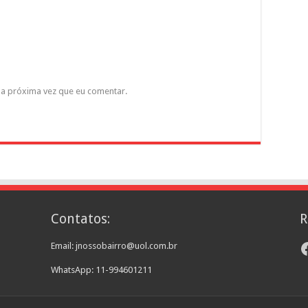
a próxima vez que eu comentar.
Contatos:
R
F
Email: jnossobairro@uol.com.br
WhatsApp: 11-994601211