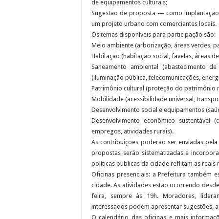
de equipamentos culturais;
Sugestão de proposta — como implantação d
um projeto urbano com comerciantes locais.
Os temas disponíveis para participação são:
Meio ambiente (arborização, áreas verdes, pa
Habitação (habitação social, favelas, áreas de
Saneamento ambiental (abastecimento de á
(iluminação pública, telecomunicações, energia
Patrimônio cultural (proteção do patrimônio mat
Mobilidade (acessibilidade universal, transpor
Desenvolvimento social e equipamentos (saúde,
Desenvolvimento econômico sustentável (c
empregos, atividades rurais).
As contribuições poderão ser enviadas pela
propostas serão sistematizadas e incorpor
políticas públicas da cidade reflitam as reais
Oficinas presenciais: a Prefeitura também e
cidade. As atividades estão ocorrendo desd
feira, sempre às 19h. Moradores, lidera
interessados podem apresentar sugestões, ap
O calendário das oficinas e mais informa