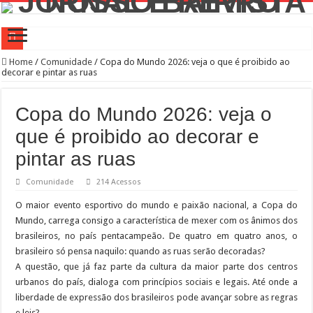
Prefeitura Presente Lapa
Home
/
Comunidade
/
Copa do Mundo 2026: veja o que é proibido ao
decorar e pintar as ruas
42.239 passageiros no primeiro mês de operação assistida na Linha 6-Laranja
4 novos Bosques Urbanos na região central com mais de 4 mil árvores
Copa do Mundo 2026: veja o
PREFEITURA PRESENTE LAPA
que é proibido ao decorar e
WST Burguer: uma história de superação, paixão pela gastronomia e amor pelo b
pintar as ruas
Feira de adoção Lagunitas e Amigos de São Francisco no Parque Villa-Lobos
Comunidade
214 Acessos
Conselho Participativo debate zeladoria na Lapa
O maior evento esportivo do mundo e paixão nacional, a Copa do
Prefeitura leva ações de saúde aos canteiros de obras para atrair homens aos serv
Mundo, carrega consigo a característica de mexer com os ânimos dos
brasileiros, no país pentacampeão. De quatro em quatro anos, o
Saiba como realizar serviços de Creci-SP, Coren-SP e Crea-SP com auxílio do P
brasileiro só pensa naquilo: quando as ruas serão decoradas?
Bibliotecas Municipais atraem mais de 1,5 milhão de visitantes com modernizaç
A questão, que já faz parte da cultura da maior parte dos centros
urbanos do país, dialoga com princípios sociais e legais. Até onde a
liberdade de expressão dos brasileiros pode avançar sobre as regras
e leis?