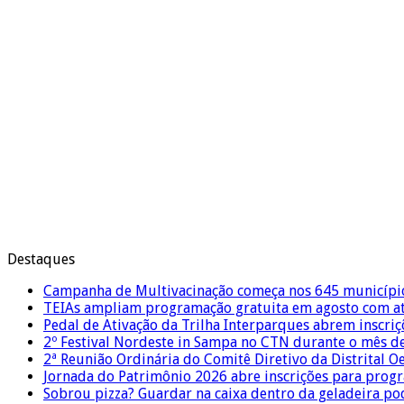
Destaques
Campanha de Multivacinação começa nos 645 municípi
TEIAs ampliam programação gratuita em agosto com ati
Pedal de Ativação da Trilha Interparques abrem inscriç
2º Festival Nordeste in Sampa no CTN durante o mês d
2ª Reunião Ordinária do Comitê Diretivo da Distrital O
Jornada do Patrimônio 2026 abre inscrições para prog
Sobrou pizza? Guardar na caixa dentro da geladeira pode