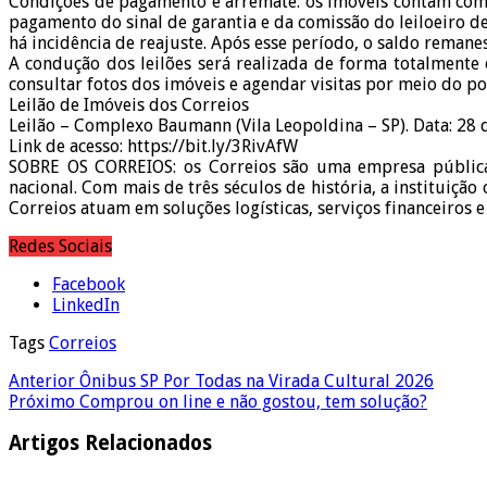
Condições de pagamento e arremate: os imóveis contam com a 
pagamento do sinal de garantia e da comissão do leiloeiro d
há incidência de reajuste. Após esse período, o saldo remane
A condução dos leilões será realizada de forma totalmente 
consultar fotos dos imóveis e agendar visitas por meio do port
Leilão de Imóveis dos Correios
Leilão – Complexo Baumann (Vila Leopoldina – SP). Data: 28 
Link de acesso: https://bit.ly/3RivAfW
SOBRE OS CORREIOS: os Correios são uma empresa pública 
nacional. Com mais de três séculos de história, a instituiç
Correios atuam em soluções logísticas, serviços financeiros 
Redes Sociais
Facebook
LinkedIn
Tags
Correios
Anterior
Ônibus SP Por Todas na Virada Cultural 2026
Próximo
Comprou on line e não gostou, tem solução?
Artigos Relacionados