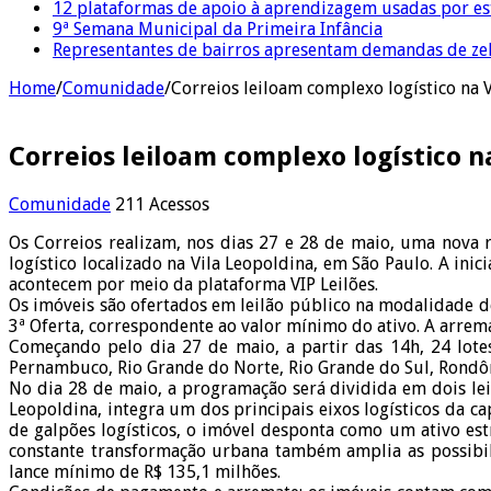
12 plataformas de apoio à aprendizagem usadas por es
9ª Semana Municipal da Primeira Infância
Representantes de bairros apresentam demandas de zel
Home
/
Comunidade
/
Correios leiloam complexo logístico na 
Correios leiloam complexo logístico n
Comunidade
211 Acessos
Os Correios realizam, nos dias 27 e 28 de maio, uma nova 
logístico localizado na Vila Leopoldina, em São Paulo. A ini
acontecem por meio da plataforma VIP Leilões.
Os imóveis são ofertados em leilão público na modalidade de 
3ª Oferta, correspondente ao valor mínimo do ativo. A arrema
Começando pelo dia 27 de maio, a partir das 14h, 24 lotes
Pernambuco, Rio Grande do Norte, Rio Grande do Sul, Rondôn
No dia 28 de maio, a programação será dividida em dois le
Leopoldina, integra um dos principais eixos logísticos da c
de galpões logísticos, o imóvel desponta como um ativo estr
constante transformação urbana também amplia as possibil
lance mínimo de R$ 135,1 milhões.