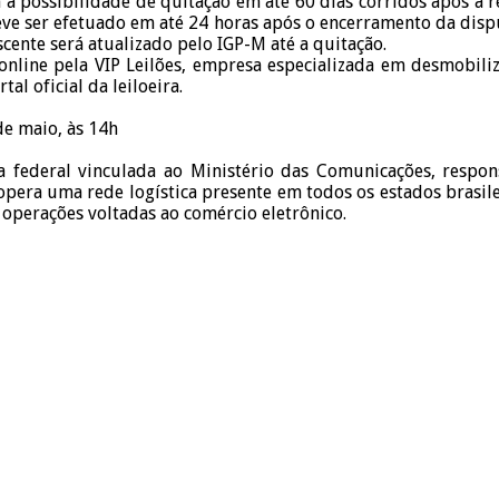
possibilidade de quitação em até 60 dias corridos após a rea
eve ser efetuado em até 24 horas após o encerramento da dispu
scente será atualizado pelo IGP-M até a quitação.
online pela VIP Leilões, empresa especializada em desmobiliza
al oficial da leiloeira.
de maio, às 14h
federal vinculada ao Ministério das Comunicações, responsá
ão opera uma rede logística presente em todos os estados brasi
e operações voltadas ao comércio eletrônico.