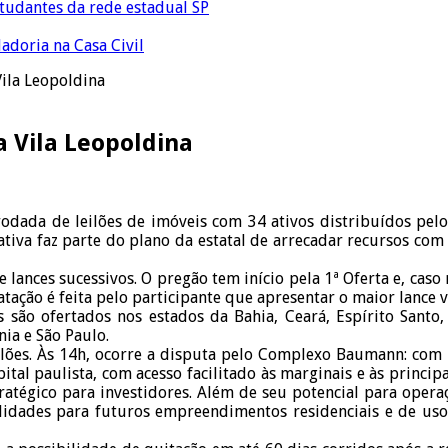
tudantes da rede estadual SP
adoria na Casa Civil
Vila Leopoldina
a Vila Leopoldina
rodada de leilões de imóveis com 34 ativos distribuídos pel
ciativa faz parte do plano da estatal de arrecadar recursos c
lances sucessivos. O pregão tem início pela 1ª Oferta e, caso 
tação é feita pelo participante que apresentar o maior lance v
 são ofertados nos estados da Bahia, Ceará, Espírito Santo
ia e São Paulo.
ilões. Às 14h, ocorre a disputa pelo Complexo Baumann: com
apital paulista, com acesso facilitado às marginais e às prin
atégico para investidores. Além de seu potencial para operaç
idades para futuros empreendimentos residenciais e de uso