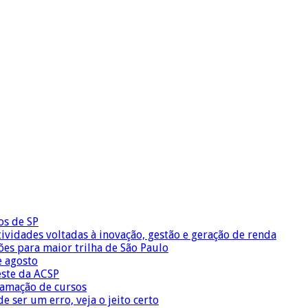
os de SP
vidades voltadas à inovação, gestão e geração de renda
ões para maior trilha de São Paulo
e agosto
este da ACSP
ramação de cursos
 ser um erro, veja o jeito certo