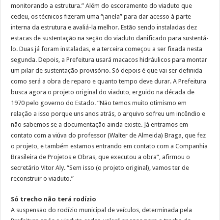
monitorando a estrutura.” Além do escoramento do viaduto que
cedeu, os técnicos fizeram uma “janela” para dar acesso à parte
interna da estrutura e avaliá-la melhor. Estão sendo instaladas dez
estacas de sustentação na seção do viaduto danificado para sustentá-
lo. Duas já foram instaladas, e a terceira começou a ser fixada nesta
segunda. Depois, a Prefeitura usará macacos hidráulicos para montar
um pilar de sustentação provisório. Só depois é que vai ser definida
como será a obra de reparo e quanto tempo deve durar. A Prefeitura
busca agora o projeto original do viaduto, erguido na década de
1970 pelo governo do Estado. “Não temos muito otimismo em
relação a isso porque uns anos atrás, o arquivo sofreu um incêndio e
não sabemos se a documentação ainda existe. Já entramos em
contato com a viúva do professor (Walter de Almeida) Braga, que fez
o projeto, e também estamos entrando em contato com a Companhia
Brasileira de Projetos e Obras, que executou a obra”, afirmou o
secretário Vitor Aly. “Sem isso (o projeto original), vamos ter de
reconstruir o viaduto.”
Só trecho não terá rodízio
A suspensão do rodízio municipal de veículos, determinada pela