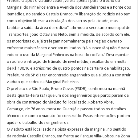
Prefeitura após o viaduto ceder, valerá apenas para o trecho da
Marginal do Pinheiros entre a Avenida dos Bandeirantes e a Ponte dos
Remédios, no sentido Castelo Branco. “A liberação do rodízio não tem
como objetivo liberar a circulação dos carros pela cidade, mas
facilitar a saída da área de rodízio”, afirmou o secretário municipal de
Transportes, João Octaviano Neto. Sem a medida, de acordo com ele,
os motoristas que já trafegam normalmente pela região deverão
enfrentar mais trânsito e seriam multados. “(A suspensão) não é para
induzir o uso da Marginal Pinheiros na hora do rodízio.” Desrespeitar
o rodízio é infração de trânsito de nível médio, resultando em multa
de R$ 130,16 e acréscimo de quatro pontos na carteira de habilitação.
Prefeitura de SP diz ter encontrado engenheiro que ajudou a construir
viaduto que cedeu na Marginal Pinheiros
O prefeito de São Paulo, Bruno Covas (PSDB), confirmou na manhã
desta quarta-feira (21) que um dos engenheiros que participaram da
obra de construção do viaduto foi localizado. Roberto Abreu
Camargo, de 76 anos, mora no Guarujá e passou todos os detalhes
técnicos de como o viaduto foi construído. Essas informações podem
ajudar o trabalho dos engenheiros.
O viaduto está localizado na pista expressa da marginal, no sentido
da rodovia Castello Branco, em frente ao Parque Villa-Lobos, na Zona