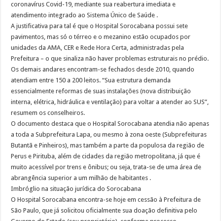
coronavírus Covid-19, mediante sua reabertura imediata e
atendimento integrado ao Sistema Único de Saúde .
A justificativa para tal é que o Hospital Sorocabana possui sete
pavimentos, mas só o térreo e o mezanino estão ocupados por
unidades da AMA, CER e Rede Hora Certa, administradas pela
Prefeitura – o que sinaliza não haver problemas estruturais no prédio.
Os demais andares encontram-se fechados desde 2010, quando
atendiam entre 150 a 200 leitos. “Sua estrutura demanda
essencialmente reformas de suas instalações (nova distribuição
interna, elétrica, hidráulica e ventilação) para voltar a atender ao SUS”,
resumem os conselheiros.
O documento destaca que o Hospital Sorocabana atendia não apenas
a toda a Subprefeitura Lapa, ou mesmo à zona oeste (Subprefeituras
Butantã e Pinheiros), mas também a parte da populosa da região de
Perus e Pirituba, além de cidades da região metropolitana, já que é
muito acessível por trens e ônibus; ou seja, trata-se de uma área de
abrangência superior a um milhão de habitantes .
Imbróglio na situação jurídica do Sorocabana
O Hospital Sorocabana encontra-se hoje em cessão à Prefeitura de
São Paulo, que já solicitou oficialmente sua doação definitiva pelo