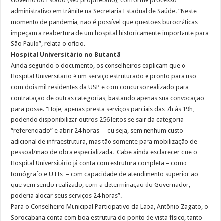
Governo do Estado (seu proprietário), conforme processo
administrativo em trâmite na Secretaria Estadual de Saúde. “Neste
momento de pandemia, não é possível que questões burocráticas
impeçam a reabertura de um hospital historicamente importante para
São Paulo”, relata o ofício.
Hospital Universitário no Butantã
Ainda segundo o documento, os conselheiros explicam que o
Hospital Universitário é um serviço estruturado e pronto para uso
com dois mil residentes da USP e com concurso realizado para
contratação de outras categorias, bastando apenas sua convocação
para posse. “Hoje, apenas presta serviços parciais das 7h às 19h,
podendo disponibilizar outros 256 leitos se sair da categoria
“referenciado” e abrir 24 horas – ou seja, sem nenhum custo
adicional de infraestrutura, mas tão somente para mobilização de
pessoal/mão de obra especializada. Cabe ainda esclarecer que o
Hospital Universitário já conta com estrutura completa – como
tomógrafo e UTIs – com capacidade de atendimento superior ao
que vem sendo realizado; com a determinação do Governador,
poderia alocar seus serviços 24 horas”.
Para o Conselheiro Municipal Participativo da Lapa, Antônio Zagato, o
Sorocabana conta com boa estrutura do ponto de vista físico, tanto