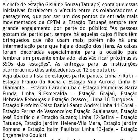
A chefe de estação Gislaine Souza (Tatuapé) conta que essas
iniciativas fortalecem o vínculo entre os colaboradores e
passageiros, que por ser um dos pontos de entrada mais
movimentados da CPTM a Estação Tatuapé sempre tem
grande engajamento por parte do público: “As pessoas
gostam de participar, sempre há aquelas cujos filhos têm
brinquedos que não usam mais, porém não há uma
intermediação para que haja a doação dos itens. As caixas
foram decoradas especialmente para a ocasião para
lembrar um presente embalado, elas vão ficar próximas às
SSOs das estações”. As entregas para as instituições
ocorrerão nos dias antecedentes ao 12 de outubro.
Veja abaixo a lista de estações participantes: Linha 7-Rubi –
Estação Franco da Rocha e Estação Vila Aurora; Linha 8-
Diamante – Estação Carapicuíba e Estação Palmeiras-Barra
Funda; Linha 9-Esmeralda – Estação Grajaú, Estação
Hebraica-Rebouças e Estação Osasco ; Linha 10-Turquesa –
Estação Prefeito Celso Daniel-Santo André; Linha 11-Coral –
Estação Ferraz de Vasconcelos; Estação Guaianases, Estação
José Bonifácio e Estação Suzano; Linha 12-Safira – Estação
Tatuapé, Estação Jardim Helena-Vila Mara, Estação Jardim
Romano e Estação Itaim Paulista; Linha 13-Jade – Estação
Engenheiro Goulart.