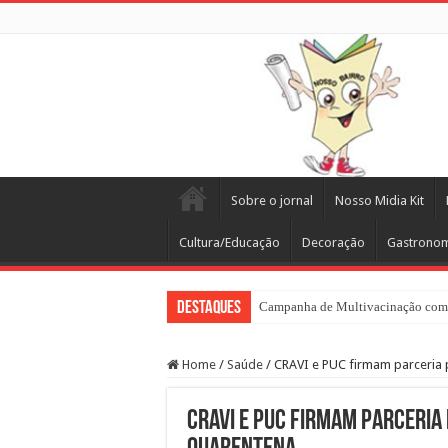
Sobre o jornal
Nosso Midia Kit
Cultura/Educação
Decoração
Gastrono
Destaques
Campanha de Multivacinação come
Home
/
Saúde
/
CRAVI e PUC firmam parceria 
CRAVI e PUC firmam parceria