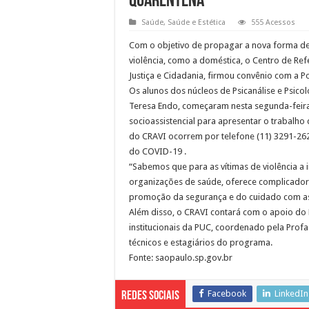
quarentena
Saúde
,
Saúde e Estética
555 Acessos
Com o objetivo de propagar a nova forma de
violência, como a doméstica, o Centro de Ref
Justiça e Cidadania, firmou convênio com a Po
Os alunos dos núcleos de Psicanálise e Psico
Teresa Endo, começaram nesta segunda-feira (
socioassistencial para apresentar o trabalh
do CRAVI ocorrem por telefone (11) 3291-2624
do COVID-19 .
“Sabemos que para as vítimas de violência a i
organizações de saúde, oferece complicador
promoção da segurança e do cuidado com as
Além disso, o CRAVI contará com o apoio do 
institucionais da PUC, coordenado pela Profa
técnicos e estagiários do programa.
Fonte: saopaulo.sp.gov.br
Facebook
LinkedIn
Redes Sociais