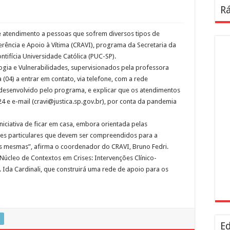
Rá
 atendimento a pessoas que sofrem diversos tipos de
erência e Apoio à Vítima (CRAVI), programa da Secretaria da
ntifícia Universidade Católica (PUC-SP).
logia e Vulnerabilidades, supervisionados pela professora
04) a entrar em contato, via telefone, com a rede
o desenvolvido pelo programa, e explicar que os atendimentos
 e e-mail (cravi@justica.sp.gov.br), por conta da pandemia
niciativa de ficar em casa, embora orientada pelas
es particulares que devem ser compreendidos para a
 mesmas”, afirma o coordenador do CRAVI, Bruno Fedri.
Núcleo de Contextos em Crises: Intervenções Clínico-
. Ida Cardinali, que construirá uma rede de apoio para os
Ed