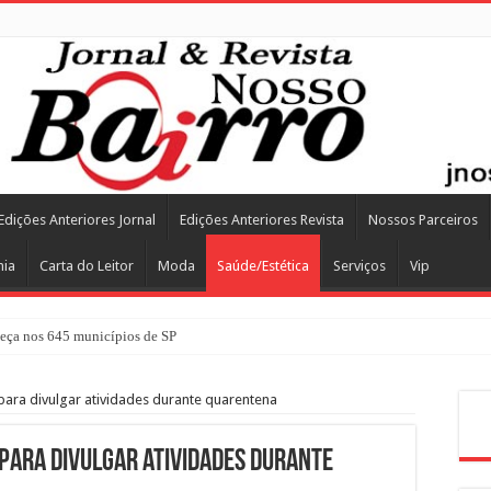
Edições Anteriores Jornal
Edições Anteriores Revista
Nossos Parceiros
mia
Carta do Leitor
Moda
Saúde/Estética
Serviços
Vip
ça nos 645 municípios de SP
para divulgar atividades durante quarentena
Pes
 para divulgar atividades durante