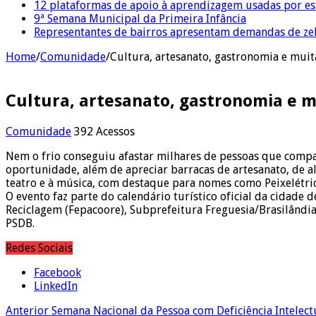
12 plataformas de apoio à aprendizagem usadas por es
9ª Semana Municipal da Primeira Infância
Representantes de bairros apresentam demandas de zel
Home
/
Comunidade
/
Cultura, artesanato, gastronomia e muit
Cultura, artesanato, gastronomia e m
Comunidade
392 Acessos
Nem o frio conseguiu afastar milhares de pessoas que compare
oportunidade, além de apreciar barracas de artesanato, de al
teatro e à música, com destaque para nomes como Peixelétri
O evento faz parte do calendário turístico oficial da cidad
Reciclagem (Fepacoore), Subprefeitura Freguesia/Brasilândi
PSDB.
Redes Sociais
Facebook
LinkedIn
Anterior
Semana Nacional da Pessoa com Deficiência Intelectu