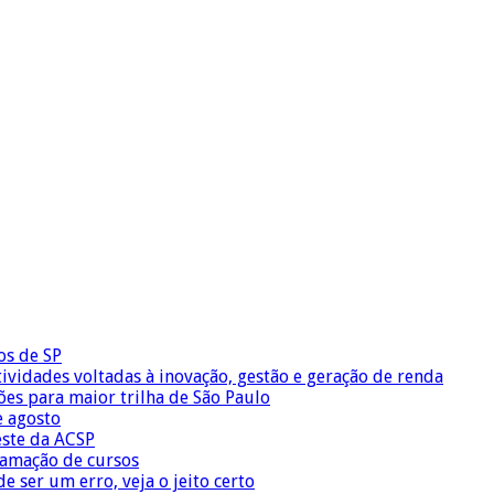
os de SP
vidades voltadas à inovação, gestão e geração de renda
ões para maior trilha de São Paulo
e agosto
este da ACSP
ramação de cursos
 ser um erro, veja o jeito certo