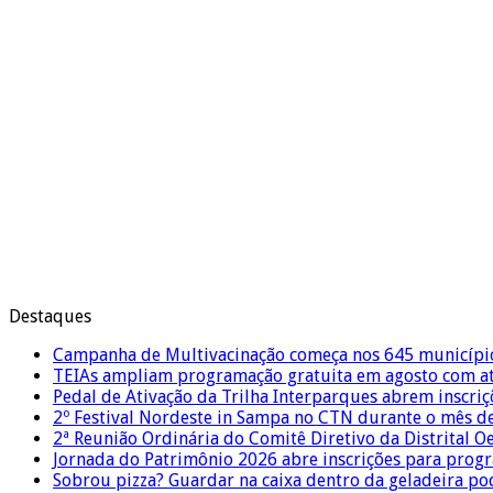
Destaques
Campanha de Multivacinação começa nos 645 municípi
TEIAs ampliam programação gratuita em agosto com ati
Pedal de Ativação da Trilha Interparques abrem inscriç
2º Festival Nordeste in Sampa no CTN durante o mês d
2ª Reunião Ordinária do Comitê Diretivo da Distrital O
Jornada do Patrimônio 2026 abre inscrições para prog
Sobrou pizza? Guardar na caixa dentro da geladeira pode