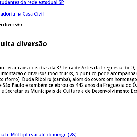
tudantes da rede estadual SP
adoria na Casa Civil
a diversão
uita diversão
ceram aos dois dias da 3ª Feira de Artes da Freguesia do Ó, r
imentação e diversos food trucks, o público pôde acompanhar u
co (forró), Duda Ribeiro (samba), além de covers em homenag
e de São Paulo e também celebrou os 442 anos da Freguesia do 
a e Secretarias Municipais de Cultura e de Desenvolvimento E
al e Múltipla vai até domingo (28)