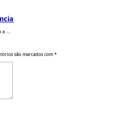
ncia
to a …
tórios são marcados com
*