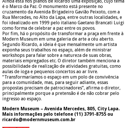
Ainda está nos planos de Ricardo uma exposição, cujo tema
é o Marco da Paz. O monumento está presente no
cruzamento da Avenida Brigadeiro Gavião Peixoto, com a
Rua Mercedes, no Alto da Lapa, entre outras localidades, e
foi idealizado em 1999 pelo italiano Gaetano Brancati Luigi
como forma de celebrar a paz entre os povos.
Por fim, há o propósito de transformar a praça em frente à
Modern Museum em uma galeria de arte a céu aberto.
Segundo Ricardo, a ideia é que mensalmente um artista
exponha seus trabalhos no espaço, além de ministrar
workshops para falar sobre a natureza de suas obras,
materiais empregados etc. O diretor também menciona a
possibilidade de realização de atividades gratuitas, como
aulas de ioga e pequenos concertos ao ar livre.
“Transformaríamos o espaço em um polo de convivência
para a comunidade, mas, para seguir adiante, essas
propostas precisam de patrocinadores”, afirma o diretor,
principalmente porque a pretensão é de não cobrar pelo
ingresso ao espaço.
Modern Museum – Avenida Mercedes, 805, City Lapa.
Mais informações pelo telefone (11) 3791-8755 ou
ricardo@modernmuseum.com.br