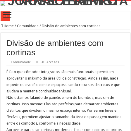
Campanha de Multivacinação começa nos 645 municípios de SP
Home
/
Comunidade
/
Divisão de ambientes com cortinas
TEIAs ampliam programação gratuita em agosto com atividades voltadas à inovaç
Divisão de ambientes com
Pedal de Ativação da Trilha Interparques abrem inscrições para maior trilha de S
cortinas
2º Festival Nordeste in Sampa no CTN durante o mês de agosto
Comunidade
583 Acessos
2ª Reunião Ordinária do Comitê Diretivo da Distrital Oeste da ACSP
É fato que cômodos integrados são mais funcionais e permitem
Jornada do Patrimônio 2026 abre inscrições para programação de cursos
aproveitar o máximo da área útil da construção. Ainda assim, nada
Sobrou pizza? Guardar na caixa dentro da geladeira pode ser um erro, veja o jeito
impede que você delimite espaços usando recursos discretos e que
12 plataformas de apoio à aprendizagem usadas por estudantes da rede estadual 
ajudem a manter a continuidade visual.
Não estamos falando de painéis e nem de biombos, mas sim de
9ª Semana Municipal da Primeira Infância
cortinas. Isso mesmo! Elas são perfeitas para demarcar ambientes
Representantes de bairros apresentam demandas de zeladoria na Casa Civil
distintos que dividem o mesmo espaço interno. Por serem leves e
flexíveis, permitem ajustar o tamanho da área de passagem mantida
entre os cômodos, conforme a necessidade.
Aproveite para usar cortinas modernas, feitas com tecidos coloridos