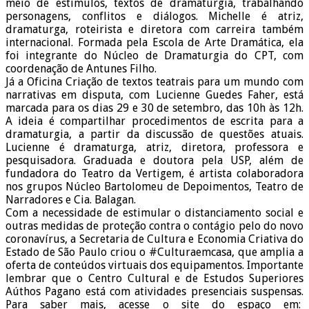
meio de estímulos, textos de dramaturgia, trabalhando
personagens, conflitos e diálogos. Michelle é atriz,
dramaturga, roteirista e diretora com carreira também
internacional. Formada pela Escola de Arte Dramática, ela
foi integrante do Núcleo de Dramaturgia do CPT, com
coordenação de Antunes Filho.
Já a Oficina Criação de textos teatrais para um mundo com
narrativas em disputa, com Lucienne Guedes Faher, está
marcada para os dias 29 e 30 de setembro, das 10h às 12h.
A ideia é compartilhar procedimentos de escrita para a
dramaturgia, a partir da discussão de questões atuais.
Lucienne é dramaturga, atriz, diretora, professora e
pesquisadora. Graduada e doutora pela USP, além de
fundadora do Teatro da Vertigem, é artista colaboradora
nos grupos Núcleo Bartolomeu de Depoimentos, Teatro de
Narradores e Cia. Balagan.
Com a necessidade de estimular o distanciamento social e
outras medidas de proteção contra o contágio pelo do novo
coronavírus, a Secretaria de Cultura e Economia Criativa do
Estado de São Paulo criou o #Culturaemcasa, que amplia a
oferta de conteúdos virtuais dos equipamentos. Importante
lembrar que o Centro Cultural e de Estudos Superiores
Aúthos Pagano está com atividades presenciais suspensas.
Para saber mais, acesse o site do espaço em: