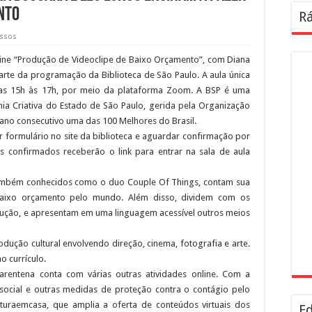
nto
Rá
essos
online “Produção de Videoclipe de Baixo Orçamento”, com Diana
parte da programação da Biblioteca de São Paulo. A aula única
, das 15h às 17h, por meio da plataforma Zoom. A BSP é uma
omia Criativa do Estado de São Paulo, gerida pela Organização
 ano consecutivo uma das 100 Melhores do Brasil.
er formulário no site da biblioteca e aguardar confirmação por
tos confirmados receberão o link para entrar na sala de aula
também conhecidos como o duo Couple Of Things, contam sua
 baixo orçamento pelo mundo. Além disso, dividem com os
odução, e apresentam em uma linguagem acessível outros meios
ução cultural envolvendo direção, cinema, fotografia e arte.
o currículo.
entena conta com várias outras atividades online. Com a
social e outras medidas de proteção contra o contágio pelo
lturaemcasa, que amplia a oferta de conteúdos virtuais dos
Ed