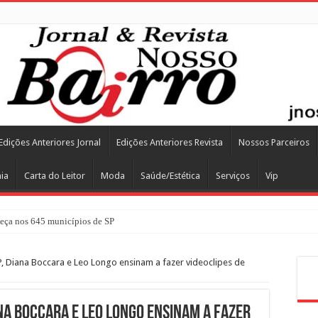
Edições Anteriores Jornal
Edições Anteriores Revista
Nossos Parceiros
ia
Carta do Leitor
Moda
Saúde/Estética
Serviços
Vip
ça nos 645 municípios de SP
P, Diana Boccara e Leo Longo ensinam a fazer videoclipes de
Pes
ana Boccara e Leo Longo ensinam a fazer