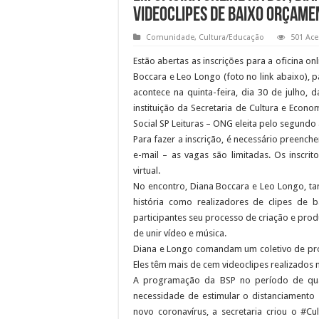
videoclipes de baixo orçame
Comunidade
,
Cultura/Educação
501 Ac
Estão abertas as inscrições para a oficina 
Boccara e Leo Longo (foto no link abaixo), 
acontece na quinta-feira, dia 30 de julho
instituição da Secretaria de Cultura e Econ
Social SP Leituras – ONG eleita pelo segundo
Para fazer a inscrição, é necessário preench
e-mail – as vagas são limitadas. Os inscri
virtual.
No encontro, Diana Boccara e Leo Longo, 
história como realizadores de clipes de
participantes seu processo de criação e pr
de unir vídeo e música.
Diana e Longo comandam um coletivo de prod
Eles têm mais de cem videoclipes realizados n
A programação da BSP no período de quar
necessidade de estimular o distanciamento 
novo coronavírus, a secretaria criou o #Cu