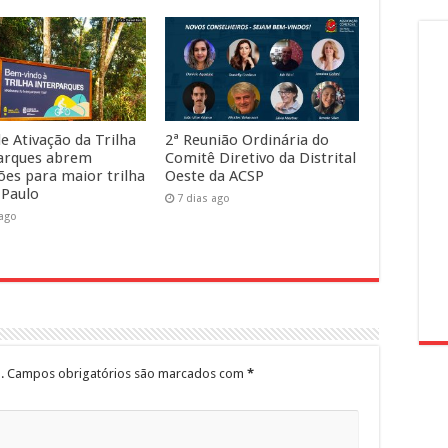
e Ativação da Trilha
2ª Reunião Ordinária do
arques abrem
Comitê Diretivo da Distrital
ções para maior trilha
Oeste da ACSP
 Paulo
7 dias ago
 ago
.
Campos obrigatórios são marcados com
*