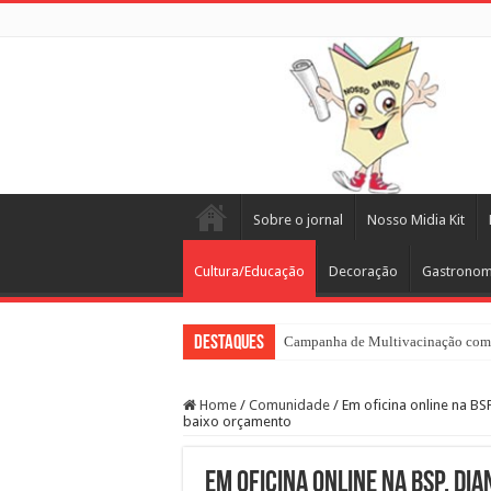
Sobre o jornal
Nosso Midia Kit
Cultura/Educação
Decoração
Gastronom
Destaques
Campanha de Multivacinação come
Home
/
Comunidade
/
Em oficina online na BS
baixo orçamento
Em oficina online na BSP, Di