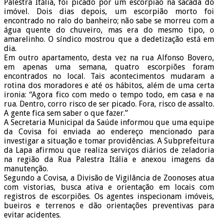
Palestra Itália, foi picado por um escorpião na sacada do
imóvel. Dois dias depois, um escorpião morto foi
encontrado no ralo do banheiro; não sabe se morreu com a
água quente do chuveiro, mas era do mesmo tipo, o
amarelinho. O síndico mostrou que a dedetização está em
dia.
Em outro apartamento, desta vez na rua Alfonso Bovero,
em apenas uma semana, quatro escorpiões foram
encontrados no local. Tais acontecimentos mudaram a
rotina dos moradores e até os hábitos, além de uma certa
ironia: “Agora fico com medo o tempo todo, em casa e na
rua. Dentro, corro risco de ser picado. Fora, risco de assalto.
A gente fica sem saber o que fazer.”
A Secretaria Municipal da Saúde informou que uma equipe
da Covisa foi enviada ao endereço mencionado para
investigar a situação e tomar providências. A Subprefeitura
da Lapa afirmou que realiza serviços diários de zeladoria
na região da Rua Palestra Itália e anexou imagens da
manutenção.
Segundo a Covisa, a Divisão de Vigilância de Zoonoses atua
com vistorias, busca ativa e orientação em locais com
registros de escorpiões. Os agentes inspecionam imóveis,
bueiros e terrenos e dão orientações preventivas para
evitar acidentes.