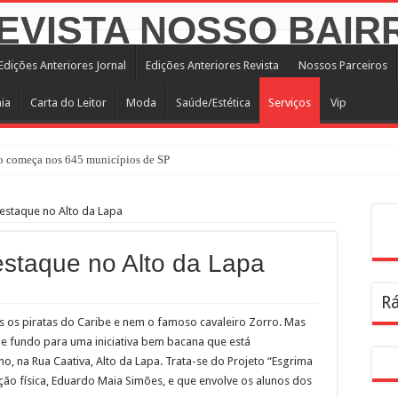
Edições Anteriores Jornal
Edições Anteriores Revista
Nossos Parceiros
ia
Carta do Leitor
Moda
Saúde/Estética
Serviços
Vip
 começa nos 645 municípios de SP
destaque no Alto da Lapa
Pes
estaque no Alto da Lapa
s
Rá
s os piratas do Caribe e nem o famoso cavaleiro Zorro. Mas
 fundo para uma iniciativa bem bacana que está
o, na Rua Caativa, Alto da Lapa. Trata-se do Projeto “Esgrima
ção física, Eduardo Maia Simões, e que envolve os alunos dos