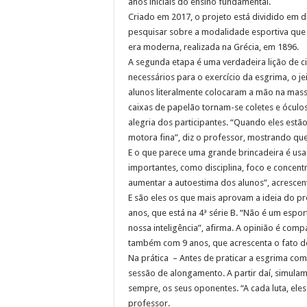
anos iniciais do ensino fundamental.
Criado em 2017, o projeto está dividido em di
pesquisar sobre a modalidade esportiva que 
era moderna, realizada na Grécia, em 1896.
A segunda etapa é uma verdadeira lição de 
necessários para o exercício da esgrima, o je
alunos literalmente colocaram a mão na massa
caixas de papelão tornam-se coletes e ócul
alegria dos participantes. “Quando eles est
motora fina”, diz o professor, mostrando que
E o que parece uma grande brincadeira é us
importantes, como disciplina, foco e concen
aumentar a autoestima dos alunos”, acrescen
E são eles os que mais aprovam a ideia do p
anos, que está na 4ª série B. “Não é um espo
nossa inteligência”, afirma. A opinião é compa
também com 9 anos, que acrescenta o fato de 
Na prática – Antes de praticar a esgrima com
sessão de alongamento. A partir daí, simulam
sempre, os seus oponentes. “A cada luta, el
professor.