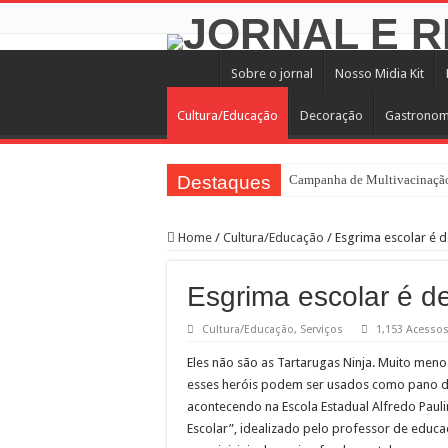
Sobre o jornal
Nosso Midia Kit
Cultura/Educação
Decoração
Gastronom
Destaques
Campanha de Multivacinação
Home
/
Cultura/Educação
/
Esgrima escolar é 
Esgrima escolar é d
Cultura/Educação
,
Serviços
1,153 Acesso
Eles não são as Tartarugas Ninja. Muito meno
esses heróis podem ser usados como pano de
acontecendo na Escola Estadual Alfredo Paulin
Escolar”, idealizado pelo professor de educa