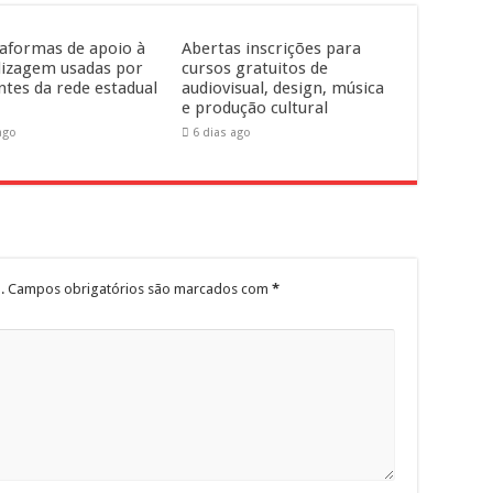
taformas de apoio à
Abertas inscrições para
izagem usadas por
cursos gratuitos de
ntes da rede estadual
audiovisual, design, música
e produção cultural
ago
6 dias ago
.
Campos obrigatórios são marcados com
*