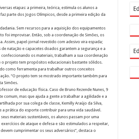
versas etapas: a primeira, teórica, estimula os alunos a
Ed
faz parte dos Jogos Olímpicos, desde a primeira edição da
cidadania. Sem recursos para a aquisição dos equipamentos
ito foi improvisar. Então, sob a coordenação de Simões, os
. Assim, papel-jornal revestido com adesivo vira espada;
os de natação e capacetes doados garantem a segurança e a
Ed
ão confeccionando os materiais, trabalham a sua coordenação
 o projeto tem propósitos educacionais bastante sólidos.
ado como ferramenta para trabalhar outros conceitos
tração. “O projeto tem se mostrado importante também para
ta Simões.
rofessor de educação física. Caso de Bruno Rezende Nunes, 9
rte comum, mas que ajuda a gente a trabalhar a agilidade e a
rtilhada por sua colega de classe, Kemilly Araújo da Silva,
a prática do esporte contribuir para uma vida saudável.
 seus materiais sustentáveis, os alunos passam por uma
 exercícios de ataque e defesa e são estimulados a respeitar,
es devem cumprimentar os seus adversários”, destaca o