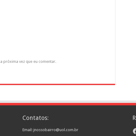
a próxima vez que eu comentar.
Contatos:
R
F
Email: jnossobairro@uol.com.br