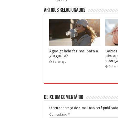
Artigos Relacionados
Água gelada faz mal para a
Baixas
garganta?
pioram
doença
6 dias ago
6 dias
Deixe um comentário
O seu endereço de e-mail não será publicado
Comentário
*