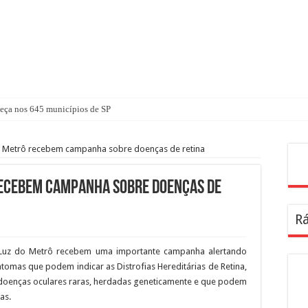
ça nos 645 municípios de SP
o Metrô recebem campanha sobre doenças de retina
Pes
 recebem campanha sobre doenças de
Rá
e Luz do Metrô recebem uma importante campanha alertando
ntomas que podem indicar as Distrofias Hereditárias de Retina,
oenças oculares raras, herdadas geneticamente e que podem
as.