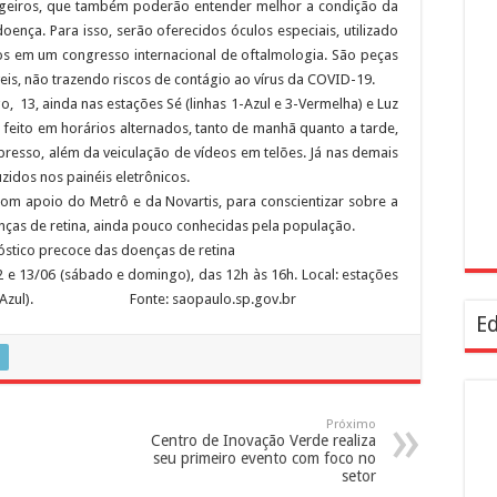
sageiros, que também poderão entender melhor a condição da
nça. Para isso, serão oferecidos óculos especiais, utilizado
os em um congresso internacional de oftalmologia. São peças
veis, não trazendo riscos de contágio ao vírus da COVID-19.
13, ainda nas estações Sé (linhas 1-Azul e 3-Vermelha) e Luz
á feito em horários alternados, tanto de manhã quanto a tarde,
presso, além da veiculação de vídeos em telões. Já nas demais
idos nos painéis eletrônicos.
 com apoio do Metrô e da Novartis, para conscientizar sobre a
ças de retina, ainda pouco conhecidas pela população.
stico precoce das doenças de retina
12 e 13/06 (sábado e domingo), das 12h às 16h. Local: estações
Linha 1-Azul). Fonte: saopaulo.sp.gov.br
Ed
Próximo
Centro de Inovação Verde realiza
seu primeiro evento com foco no
setor