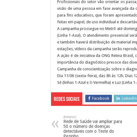
Profissionais do setor vão orientar os pas
visão de uma pessoa em fase avançada da doe
para fins educativos, que foram apresentad
feitas em papel, de uso individual e descartá
A campanha prossegue no Metrô até domingo, 
(Linha 1-Azul). O atendimento presencial ser
e também haverá distribuição de material im
estações, vídeos da campanha serão reproduz
A ação é de iniciativa da ONG Retina Brasil,
importância do diagnóstico precoce das doen
Campanha de conscientização sobre o diagnó
Dia 11/06 (sexta-feira), das 8h às 12h. Dias 
Sé (linhas 1-Azul e 3-Vermelha) e Luz (
Facebook
LinkedIn
Redes Sociais
Anterior
Rede de Saúde vai ampliar para
50 o número de doenças
detectáveis com o Teste do
Pezinho