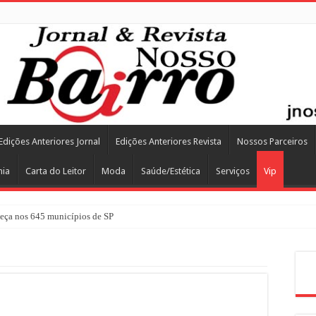
Edições Anteriores Jornal
Edições Anteriores Revista
Nossos Parceiros
mia
Carta do Leitor
Moda
Saúde/Estética
Serviços
Vip
ça nos 645 municípios de SP
Pes