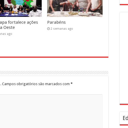
pa fortalece ações
Parabéns
a Oeste
2 semanas ago
anas ago
.
Campos obrigatórios são marcados com
*
Ed