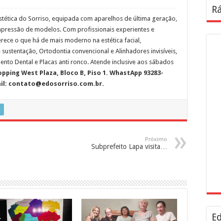
Rá
stética do Sorriso, equipada com aparelhos de última geração,
mpressão de modelos. Com profissionais experientes e
ferece o que há de mais moderno na estética facial,
sustentação, Ortodontia convencional e Alinhadores invisíveis,
ento Dental e Placas anti ronco. Atende inclusive aos sábados
pping West Plaza, Bloco B, Piso 1. WhastApp 93283-
ail: contato@edosorriso.com.br.
Próximo
Subprefeito Lapa visita…
Ed