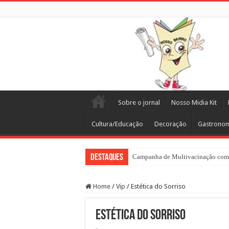
Sobre o jornal
Nosso Midia Kit
Cultura/Educação
Decoração
Gastrono
Destaques
Campanha de Multivacinação come
Home
/
Vip
/
Estética do Sorriso
Estética do Sorriso