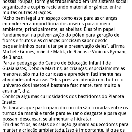
nossas roupas, formigas trabalhando em um sistema social
organizado e cupins reciclando material orgânico, entre
muitas outras atrações.
“Acho bem legal um espaço como este para as crianças
entenderem a importância dos insetos para o meio
ambiente, principalmente, as abelhas. Elas têm papel
fundamental na pulverização do pólen para geração de
flores e frutos e as crianças precisam saber desde
pequenininhos para lutar pela preservação deles”, afirma
Michele Gomes, mãe de Malik, de 9 anos e Vinícius Kymani,
de 3 anos.
Para a pedagoga do Centro de Educação Infantil de
Guaianases, Débora Martins, as crianças, especialmente as
menores, são muito curiosas e aprendem facilmente nas
atividades interativas. “Eles prestam atenção em tudo e o
universo dos insetos é bastante fascinante, tem muito a
ensinar”, diz.
Conheça algumas curiosidades dos bastidores do Planeta
Inseto:
As baratas que participam da corrida são trocadas entre os
turnos da manhã e tarde para evitar o desgaste e para que
possam descansar, se alimentar e hidratar;
Em dias frios, as salas de criação ganham aquecedores para
manter a criação ambientada. Isso é importante, já que os