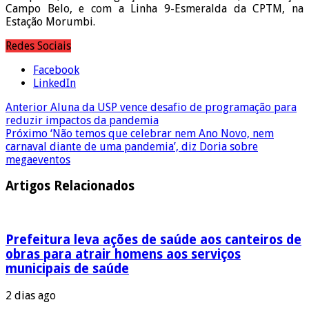
Campo Belo, e com a Linha 9-Esmeralda da CPTM, na
Estação Morumbi.
Redes Sociais
Facebook
LinkedIn
Anterior
Aluna da USP vence desafio de programação para
reduzir impactos da pandemia
Próximo
‘Não temos que celebrar nem Ano Novo, nem
carnaval diante de uma pandemia’, diz Doria sobre
megaeventos
Artigos Relacionados
Prefeitura leva ações de saúde aos canteiros de
obras para atrair homens aos serviços
municipais de saúde
2 dias ago