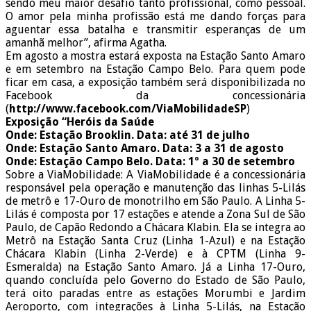
sendo meu maior desafio tanto profissional, como pessoal.
O amor pela minha profissão está me dando forças para
aguentar essa batalha e transmitir esperanças de um
amanhã melhor”, afirma Agatha.
Em agosto a mostra estará exposta na Estação Santo Amaro
e em setembro na Estação Campo Belo. Para quem pode
ficar em casa, a exposição também será disponibilizada no
Facebook da concessionária
(
http://www.facebook.com/ViaMobilidadeSP
)
Exposição “Heróis da Saúde
Onde: Estação Brooklin. Data: até 31 de julho
Onde: Estação Santo Amaro. Data: 3 a 31 de agosto
Onde: Estação Campo Belo. Data: 1º a 30 de setembro
Sobre a ViaMobilidade: A ViaMobilidade é a concessionária
responsável pela operação e manutenção das linhas 5-Lilás
de metrô e 17-Ouro de monotrilho em São Paulo. A Linha 5-
Lilás é composta por 17 estações e atende a Zona Sul de São
Paulo, de Capão Redondo a Chácara Klabin. Ela se integra ao
Metrô na Estação Santa Cruz (Linha 1-Azul) e na Estação
Chácara Klabin (Linha 2-Verde) e à CPTM (Linha 9-
Esmeralda) na Estação Santo Amaro. Já a Linha 17-Ouro,
quando concluída pelo Governo do Estado de São Paulo,
terá oito paradas entre as estações Morumbi e Jardim
Aeroporto, com integrações à Linha 5-Lilás, na Estação