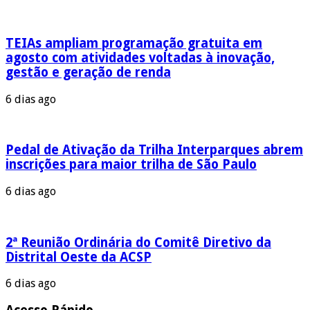
TEIAs ampliam programação gratuita em
agosto com atividades voltadas à inovação,
gestão e geração de renda
6 dias ago
Pedal de Ativação da Trilha Interparques abrem
inscrições para maior trilha de São Paulo
6 dias ago
2ª Reunião Ordinária do Comitê Diretivo da
Distrital Oeste da ACSP
6 dias ago