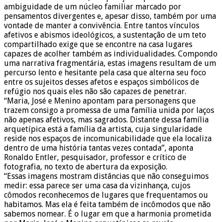
ambiguidade de um núcleo familiar marcado por
pensamentos divergentes e, apesar disso, também por uma
vontade de manter a convivência. Entre tantos vínculos
afetivos e abismos ideológicos, a sustentação de um teto
compartilhado exige que se encontre na casa lugares
capazes de acolher também as individualidades. Compondo
uma narrativa fragmentária, estas imagens resultam de um
percurso lento e hesitante pela casa que alterna seu foco
entre os sujeitos desses afetos e espaços simbólicos de
refúgio nos quais eles não são capazes de penetrar.
“Maria, José e Menino apontam para personagens que
trazem consigo a promessa de uma família unida por laços
não apenas afetivos, mas sagrados. Distante dessa família
arquetípica está a família da artista, cuja singularidade
reside nos espaços de incomunicabilidade que ela localiza
dentro de uma história tantas vezes contada”, aponta
Ronaldo Entler, pesquisador, professor e crítico de
fotografia, no texto de abertura da exposição.
“Essas imagens mostram distâncias que não conseguimos
medir: essa parece ser uma casa da vizinhança, cujos
cômodos reconhecemos de lugares que frequentamos ou
habitamos. Mas ela é feita também de incômodos que não
sabemos nomear. É o lugar em que a harmonia prometida