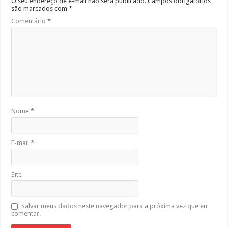
O seu endereço de e-mail não será publicado.
Campos obrigatórios
são marcados com
*
Comentário
*
Nome
*
E-mail
*
Site
Salvar meus dados neste navegador para a próxima vez que eu
comentar.