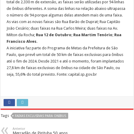
total de 2.330 m de extensão, as faixas serão utilizadas por 94 linhas
de ônibus diferentes. A soma das linhas na relação abaixo ultrapassa
o número de 94 porque algumas delas atendem mais de uma faixa.
As vias com as novas faixas são Rua Barão de Duprat; Rua Capitão
João Cesário; duas faixas na Rua Carlos Meira; duas faixas na Av.
Milton da Rocha;
Rua 12 de Outubro
;
Rua Martim Tenório
;
Rua
Francisco Alves
.
A iniciativa faz parte do Programa de Metas da Prefeitura de São
Paulo, que prevê um total de 50 km de faixas exclusivas para ônibus
até o fim de 2024. Desde 2021 e até o momento, foram implantados
27,8 km de faixas exclusivas de ônibus na cidade de São Paulo, ou
seja, 55,6% do total previsto. Fonte: capital.sp.gov.br
Tags
FAIXAS EXCLUSIVAS PARA ONIBUS
Anterior
Mercadão de Pirituba 50 anos