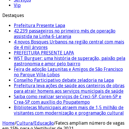
Vip
Destaques
Prefeitura Presente Lapa
42.239 passageiros no primeiro mês de operação
assistida na Linha 6-Laranja
4 novos Bosques Urbanos na região central com mais
de 4 mil árvores
PREFEITURA PRESENTE LAPA
WST Burguer: uma história de superação, paixão pela
gastronomia e amor pelo bairro
Feira de adoção Lagunitas e Amigos de São Francisco
no Parque Villa-Lobos
Conselho Participativo debate zeladoria na Lapa
Prefeitura leva ações de saúde aos canteiros de obras
para atrair homens aos serviços municipais de saúde
Saiba como realizar serviços de Creci-SP, Coren-SP e
Crea-SP com auxílio do Poupatempo
Bibliotecas Municipais atraem mais de 1,5 milhão de
visitantes com modernização e programação cultural
Home
/
Cultura/Educação
/
Fatecs ampliam número de vagas
em 15% para o Vestibular de 2021