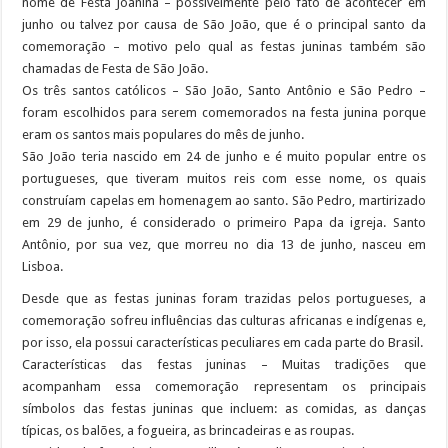
nome de Festa Joanina – possivelmente pelo fato de acontecer em
junho ou talvez por causa de São João, que é o principal santo da
comemoração – motivo pelo qual as festas juninas também são
chamadas de Festa de São João.
Os três santos católicos – São João, Santo Antônio e São Pedro –
foram escolhidos para serem comemorados na festa junina porque
eram os santos mais populares do mês de junho.
São João teria nascido em 24 de junho e é muito popular entre os
portugueses, que tiveram muitos reis com esse nome, os quais
construíam capelas em homenagem ao santo. São Pedro, martirizado
em 29 de junho, é considerado o primeiro Papa da igreja. Santo
Antônio, por sua vez, que morreu no dia 13 de junho, nasceu em
Lisboa.
Desde que as festas juninas foram trazidas pelos portugueses, a
comemoração sofreu influências das culturas africanas e indígenas e,
por isso, ela possui características peculiares em cada parte do Brasil.
Características das festas juninas – Muitas tradições que
acompanham essa comemoração representam os principais
símbolos das festas juninas que incluem: as comidas, as danças
típicas, os balões, a fogueira, as brincadeiras e as roupas.