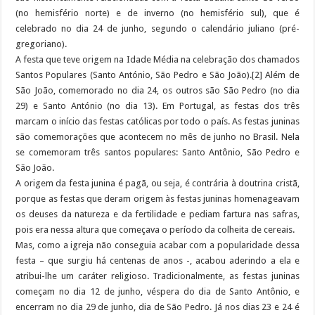
(no hemisfério norte) e de inverno (no hemisfério sul), que é
celebrado no dia 24 de junho, segundo o calendário juliano (pré-
gregoriano).
A festa que teve origem na Idade Média na celebração dos chamados
Santos Populares (Santo António, São Pedro e São João).[2] Além de
São João, comemorado no dia 24, os outros são São Pedro (no dia
29) e Santo António (no dia 13). Em Portugal, as festas dos três
marcam o início das festas católicas por todo o país. As festas juninas
são comemorações que acontecem no mês de junho no Brasil. Nela
se comemoram três santos populares: Santo Antônio, São Pedro e
São João.
A origem da festa junina é pagã, ou seja, é contrária à doutrina cristã,
porque as festas que deram origem às festas juninas homenageavam
os deuses da natureza e da fertilidade e pediam fartura nas safras,
pois era nessa altura que começava o período da colheita de cereais.
Mas, como a igreja não conseguia acabar com a popularidade dessa
festa – que surgiu há centenas de anos -, acabou aderindo a ela e
atribui-lhe um caráter religioso. Tradicionalmente, as festas juninas
começam no dia 12 de junho, véspera do dia de Santo Antônio, e
encerram no dia 29 de junho, dia de São Pedro. Já nos dias 23 e 24 é