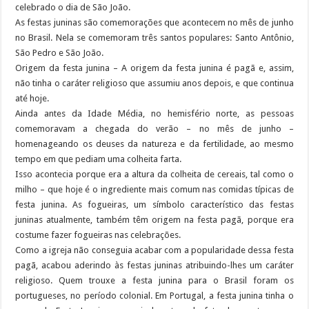
celebrado o dia de São João.
As festas juninas são comemorações que acontecem no mês de junho
no Brasil. Nela se comemoram três santos populares: Santo Antônio,
São Pedro e São João.
Origem da festa junina – A origem da festa junina é pagã e, assim,
não tinha o caráter religioso que assumiu anos depois, e que continua
até hoje.
Ainda antes da Idade Média, no hemisfério norte, as pessoas
comemoravam a chegada do verão – no mês de junho –
homenageando os deuses da natureza e da fertilidade, ao mesmo
tempo em que pediam uma colheita farta.
Isso acontecia porque era a altura da colheita de cereais, tal como o
milho – que hoje é o ingrediente mais comum nas comidas típicas de
festa junina. As fogueiras, um símbolo característico das festas
juninas atualmente, também têm origem na festa pagã, porque era
costume fazer fogueiras nas celebrações.
Como a igreja não conseguia acabar com a popularidade dessa festa
pagã, acabou aderindo às festas juninas atribuindo-lhes um caráter
religioso. Quem trouxe a festa junina para o Brasil foram os
portugueses, no período colonial. Em Portugal, a festa junina tinha o