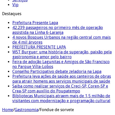
Vip
Destaques
Prefeitura Presente Lapa
42.239 passageiros no primeiro mês de operação
assistida na Linha 6-Laranja
4 novos Bosques Urbanos na região central com mais
de 4 mil árvores
PREFEITURA PRESENTE LAPA
WST Burguer: uma história de superação, paixão pela
gastronomia e amor pelo bairro
Feira de adoção Lagunitas e Amigos de São Francisco
no Parque Villa-Lobos
Conselho Participativo debate zeladoria na Lapa
Prefeitura leva ações de saúde aos canteiros de obras
para atrair homens aos serviços municipais de saúde
Saiba como realizar serviços de Creci-SP, Coren-SP e
Crea-SP com auxílio do Poupatempo
Bibliotecas Municipais atraem mais de 1,5 milhão de
visitantes com modernização e programação cultural
Home
/
Gastronomia
/
Fondue de sorvete