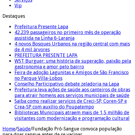
Vip
Destaques
Prefeitura Presente Lapa
42.239 passageiros no primeiro mês de operação
assistida na Linha 6-Laranja
4 novos Bosques Urbanos na região central com mais
de 4 mil árvores
PREFEITURA PRESENTE LAPA
WST Burguer: uma história de superação, paixão pela
gastronomia e amor pelo bairro
Feira de adoção Lagunitas e Amigos de São Francisco
no Parque Villa-Lobos
Conselho Participativo debate zeladoria na Lapa
Prefeitura leva ações de saúde aos canteiros de obras
para atrair homens aos serviços municipais de saúde
Saiba como realizar serviços de Creci-SP, Coren-SP e
Crea-SP com auxílio do Poupatempo
Bibliotecas Municipais atraem mais de 1,5 milhão de
visitantes com modernização e programação cultural
Home
/
Saúde
/
Fundação Pró-Sangue convoca população
para doar sangue antes de se vacinar