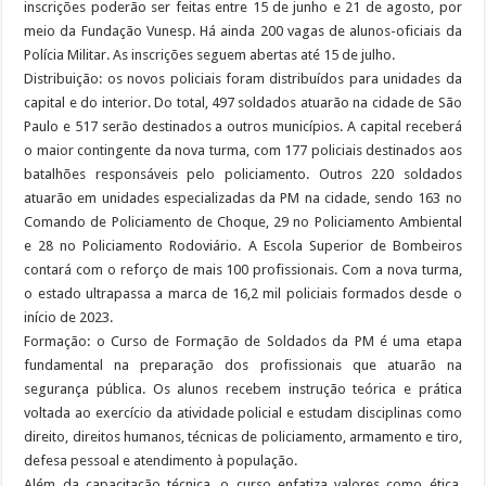
inscrições poderão ser feitas entre 15 de junho e 21 de agosto, por
meio da Fundação Vunesp. Há ainda 200 vagas de alunos-oficiais da
Polícia Militar. As inscrições seguem abertas até 15 de julho.
Distribuição: os novos policiais foram distribuídos para unidades da
capital e do interior. Do total, 497 soldados atuarão na cidade de São
Paulo e 517 serão destinados a outros municípios. A capital receberá
o maior contingente da nova turma, com 177 policiais destinados aos
batalhões responsáveis pelo policiamento. Outros 220 soldados
atuarão em unidades especializadas da PM na cidade, sendo 163 no
Comando de Policiamento de Choque, 29 no Policiamento Ambiental
e 28 no Policiamento Rodoviário. A Escola Superior de Bombeiros
contará com o reforço de mais 100 profissionais. Com a nova turma,
o estado ultrapassa a marca de 16,2 mil policiais formados desde o
início de 2023.
Formação: o Curso de Formação de Soldados da PM é uma etapa
fundamental na preparação dos profissionais que atuarão na
segurança pública. Os alunos recebem instrução teórica e prática
voltada ao exercício da atividade policial e estudam disciplinas como
direito, direitos humanos, técnicas de policiamento, armamento e tiro,
defesa pessoal e atendimento à população.
Além da capacitação técnica, o curso enfatiza valores como ética,