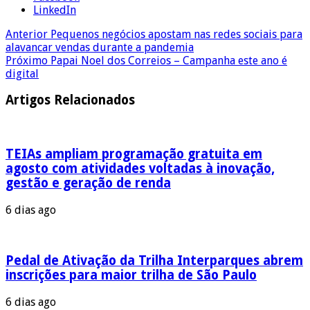
LinkedIn
Anterior
Pequenos negócios apostam nas redes sociais para
alavancar vendas durante a pandemia
Próximo
Papai Noel dos Correios – Campanha este ano é
digital
Artigos Relacionados
TEIAs ampliam programação gratuita em
agosto com atividades voltadas à inovação,
gestão e geração de renda
6 dias ago
Pedal de Ativação da Trilha Interparques abrem
inscrições para maior trilha de São Paulo
6 dias ago