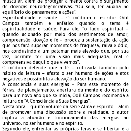
muscular, além de proteger a mente contra o surgimento
de doenças neurodegenerativas. “Ou seja, ler auxilia no
equilíbrio do pensamento e ações”.
Espiritualidade e saúde – O médium e escritor Odil
Campos também é enfático quando o tema é
espiritualidade e saúde. Para ele, “o lado espiritual –
quando acionado por meio dos sentimentos de amor,
compreensão, doação e fé – produz a sustentação da ação
que nos fará superar momentos de fraqueza, raiva e ódio,
nos conduzindo a um patamar mais elevado que, por sua
vez, permite ter uma visão mais adequada, real e
compreensiva daquilo que vivemos”.
O médium defende que a fé – cultivada também pelo
hábito da leitura – afasta o ser humano de ações e atos
negativos e possibilita a elevação do ser humano.
A consciência e suas energias – Para esse momento de
férias, de planejamento, abertura da mente e do espírito
para um novo ano que se inicia, Odil Campos recomenda a
leitura de “A Consciência e Suas Energias”.
Nesta obra – quinto volume da série Alma e Espírito – além
de promover uma discussão sobre a realidade, o autor
explica a atuação e funcionamento das energias no
universo, no ser humano e no espírito.
Segundo ele, enfrentar as próprias feras e se libertar é a