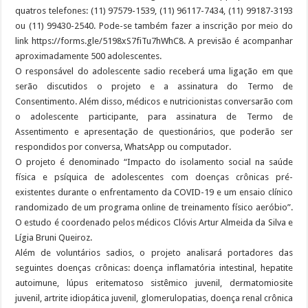
quatros telefones: (11) 97579-1539, (11) 96117-7434, (11) 99187-3193
ou (11) 99430-2540. Pode-se também fazer a inscrição por meio do
link https://forms.gle/5198xS7fiTu7hWhC8. A previsão é acompanhar
aproximadamente 500 adolescentes.
O responsável do adolescente sadio receberá uma ligação em que
serão discutidos o projeto e a assinatura do Termo de
Consentimento. Além disso, médicos e nutricionistas conversarão com
o adolescente participante, para assinatura de Termo de
Assentimento e apresentação de questionários, que poderão ser
respondidos por conversa, WhatsApp ou computador.
O projeto é denominado “Impacto do isolamento social na saúde
física e psíquica de adolescentes com doenças crônicas pré-
existentes durante o enfrentamento da COVID-19 e um ensaio clínico
randomizado de um programa online de treinamento físico aeróbio”.
O estudo é coordenado pelos médicos Clóvis Artur Almeida da Silva e
Lígia Bruni Queiroz.
Além de voluntários sadios, o projeto analisará portadores das
seguintes doenças crônicas: doença inflamatória intestinal, hepatite
autoimune, lúpus eritematoso sistêmico juvenil, dermatomiosite
juvenil, artrite idiopática juvenil, glomerulopatias, doença renal crônica