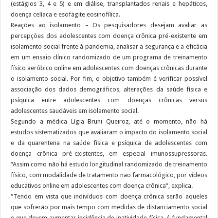
(estágios 3, 4 e 5) e em diálise, transplantados renais e hepáticos,
doença celíaca e esofagite eosinofílica.
Reações ao isolamento – Os pesquisadores desejam avaliar as
percepções dos adolescentes com doença crônica pré-existente em
isolamento social frente à pandemia, analisar a segurança e a eficácia
em um ensaio clínico randomizado de um programa de treinamento
físico aeróbico online em adolescentes com doenças crônicas durante
o isolamento social. Por fim, o objetivo também é verificar possível
associação dos dados demográficos, alterações da saúde física e
psíquica entre adolescentes com doenças crônicas versus
adolescentes saudáveis em isolamento social.
Segundo a médica Lígia Bruni Queiroz, até o momento, não há
estudos sistematizados que avaliaram o impacto do isolamento social
e da quarentena na saúde física e psíquica de adolescentes com
doença crônica pré-existentes, em especial imunossupressoras.
“Assim como não há estudo longitudinal randomizado de treinamento
físico, com modalidade de tratamento não farmacológico, por vídeos
educativos online em adolescentes com doença crônica”, explica.
“Tendo em vista que indivíduos com doença crônica serão aqueles
que sofrerão por mais tempo com medidas de distanciamento social
e que devem aumentar incidência de inatividade física, é fundamental