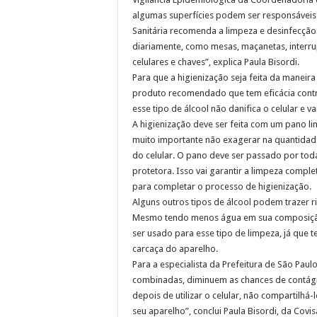
algumas superfícies podem ser responsáveis p
Sanitária recomenda a limpeza e desinfecção
diariamente, como mesas, maçanetas, interrupt
celulares e chaves”, explica Paula Bisordi.
Para que a higienização seja feita da maneira 
produto recomendado que tem eficácia contra 
esse tipo de álcool não danifica o celular e va
A higienização deve ser feita com um pano l
muito importante não exagerar na quantida
do celular. O pano deve ser passado por toda a
protetora. Isso vai garantir a limpeza comple
para completar o processo de higienização.
Alguns outros tipos de álcool podem trazer r
Mesmo tendo menos água em sua composição 
ser usado para esse tipo de limpeza, já que 
carcaça do aparelho.
Para a especialista da Prefeitura de São Pau
combinadas, diminuem as chances de contágio
depois de utilizar o celular, não compartilh
seu aparelho”, conclui Paula Bisordi, da Covis