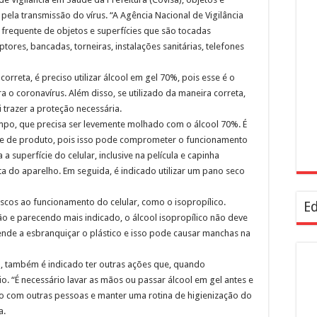
ela transmissão do vírus. “A Agência Nacional de Vigilância
 frequente de objetos e superfícies que são tocadas
ores, bancadas, torneiras, instalações sanitárias, telefones
correta, é preciso utilizar álcool em gel 70%, pois esse é o
o coronavírus. Além disso, se utilizado da maneira correta,
i trazer a proteção necessária.
impo, que precisa ser levemente molhado com o álcool 70%. É
de de produto, pois isso pode comprometer o funcionamento
 superfície do celular, inclusive na película e capinha
ta do aparelho. Em seguida, é indicado utilizar um pano seco
iscos ao funcionamento do celular, como o isopropílico.
Ed
e parecendo mais indicado, o álcool isopropílico não deve
tende a esbranquiçar o plástico e isso pode causar manchas na
lo, também é indicado ter outras ações que, quando
. “É necessário lavar as mãos ou passar álcool em gel antes e
á-lo com outras pessoas e manter uma rotina de higienização do
a.