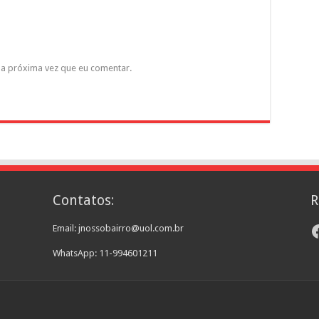
a próxima vez que eu comentar.
Contatos:
R
F
Email: jnossobairro@uol.com.br
WhatsApp: 11-994601211