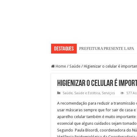
Destaques
PREFEITURA PRESENTE LAPA
Home
/
Saúde
/
Higienizar o celular é importa
Higienizar o celular é impo
Saúde
,
Saúde e Estética
,
Serviços
577 Ac
A recomendação para reduzir a transmissão 
usar máscaras sempre que for sair de casa e
aparelho celular também é muito importante pa
essencial que alguns cuidados sejam tomados 
Segundo Paula Bisordi, coordenadora do Núc
Vigilância Epidemiológica da Coordenadoria d