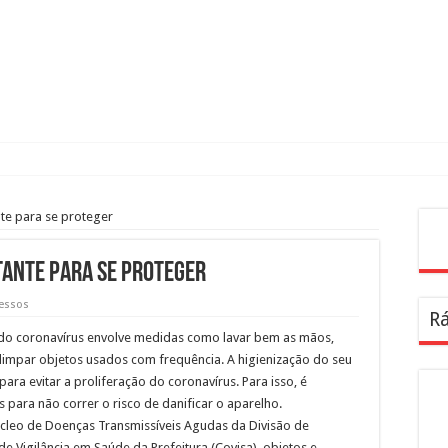
nte para se proteger
Pes
rtante para se proteger
essos
Rá
do coronavírus envolve medidas como lavar bem as mãos,
 limpar objetos usados com frequência. A higienização do seu
ra evitar a proliferação do coronavírus. Para isso, é
para não correr o risco de danificar o aparelho.
leo de Doenças Transmissíveis Agudas da Divisão de
e Vigilância em Saúde da Prefeitura (Covisa), objetos e