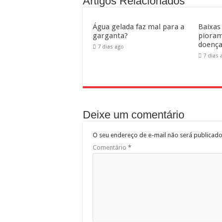
Artigos Relacionados
Água gelada faz mal para a
Baixas
garganta?
pioram
doença
7 dias ago
7 dias 
Deixe um comentário
O seu endereço de e-mail não será publicado
Comentário
*