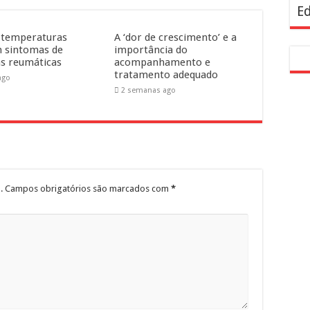
Ed
 temperaturas
A ‘dor de crescimento’ e a
 sintomas de
importância do
s reumáticas
acompanhamento e
tratamento adequado
ago
2 semanas ago
.
Campos obrigatórios são marcados com
*