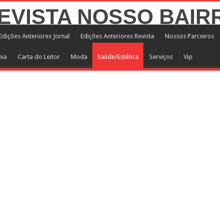
Edições Anteriores Jornal
Edições Anteriores Revista
Nossos Parceiros
mia
Carta do Leitor
Moda
Saúde/Estética
Serviços
Vip