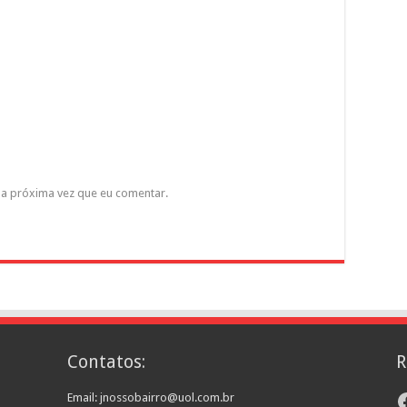
a próxima vez que eu comentar.
Contatos:
R
F
Email: jnossobairro@uol.com.br