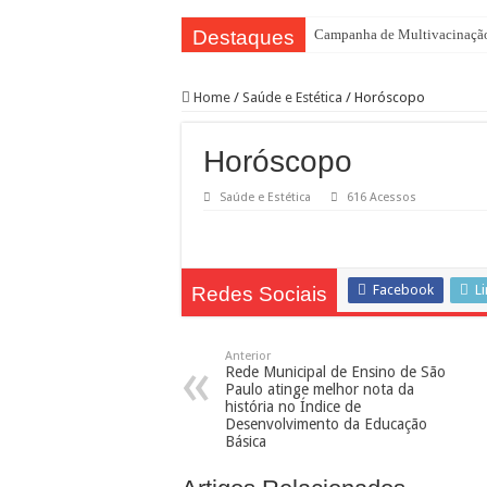
Destaques
Campanha de Multivacinação
TEIAs ampliam programação gr
Home
/
Saúde e Estética
/
Horóscopo
Pedal de Ativação da Trilha I
2º Festival Nordeste in Samp
Horóscopo
2ª Reunião Ordinária do Comi
Saúde e Estética
616 Acessos
Jornada do Patrimônio 2026 a
Sobrou pizza? Guardar na caix
12 plataformas de apoio à ap
Facebook
L
Redes Sociais
9ª Semana Municipal da Prime
Representantes de bairros ap
Anterior
Rede Municipal de Ensino de São
Paulo atinge melhor nota da
história no Índice de
Desenvolvimento da Educação
Básica