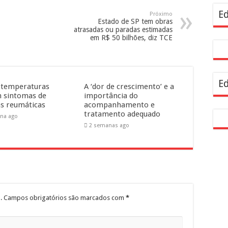
resentam demandas de zeladoria na Casa Civil
Ed
Próximo
Estado de SP tem obras
atrasadas ou paradas estimadas
em R$ 50 bilhões, diz TCE
Ed
 temperaturas
A ‘dor de crescimento’ e a
 sintomas de
importância do
s reumáticas
acompanhamento e
tratamento adequado
na ago
2 semanas ago
.
Campos obrigatórios são marcados com
*