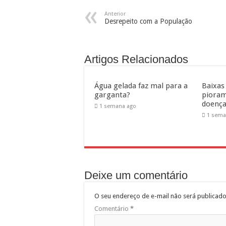
Representantes de bairros ap
Anterior
Desrepeito com a População
Artigos Relacionados
Água gelada faz mal para a
Baixas
garganta?
pioram
doença
1 semana ago
1 sema
Deixe um comentário
O seu endereço de e-mail não será publicado
Comentário
*