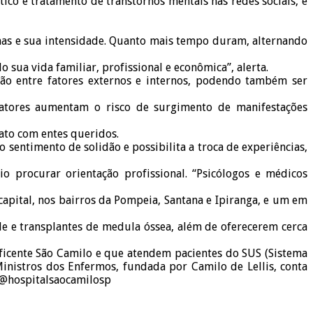
co e tratamento de transtornos mentais nas redes sociais, e
mas e sua intensidade. Quanto mais tempo duram, alternando
sua vida familiar, profissional e econômica”, alerta.
ção entre fatores externos e internos, podendo também ser
fatores aumentam o risco de surgimento de manifestações
ato com entes queridos.
 sentimento de solidão e possibilita a troca de experiências,
o procurar orientação profissional. “Psicólogos e médicos
apital, nos bairros da Pompeia, Santana e Ipiranga, e um em
e e transplantes de medula óssea, além de oferecerem cerca
ficente São Camilo e que atendem pacientes do SUS (Sistema
inistros dos Enfermos, fundada por Camilo de Lellis, conta
s: @hospitalsaocamilosp