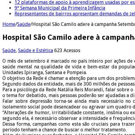
12 plataformas de apoio à aprendizagem usadas por es
9ª Semana Municipal da Primeira Infância
Representantes de bairros apresentam demandas de zel
Home
/
Saúde
/
Hospital São Camilo adere à campanha Setemb
Hospital São Camilo adere à campan
Saúde
,
Saúde e Estética
623 Acessos
O mês de setembro é marcado no país inteiro por ações de
saúde mental na qualidade de vida e bem-estar da popula
Unidades Ipiranga, Santana e Pompeia.
O objetivo da Rede é chamar a atenção para um dos problem
Segundo dados da entidade, mais de 300 milhões de pessoas n
Para a psicóloga da Rede Natália Reis Morandi, falar sobre 
o tema for debatido, mais pessoas poderão ser ajudadas a di
Falar sobre depressão torna-se ainda mais necessário no 
isolamento social pode desencadear ou agravar um quadro d
“Alterações de humor, irritabilidade constante, insônia ou 
segundo ela, é necessário observar a intensidade e frequência
Dessa forma, campanhas como esta são cruciais para traze
período tenham a chance de buscar o melhor tratamento.