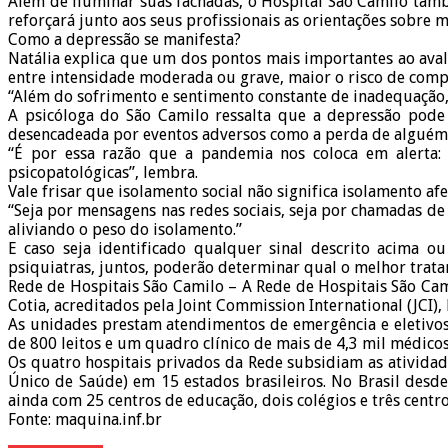
Além de iluminar suas fachadas, o Hospital São Camilo tamb
reforçará junto aos seus profissionais as orientações sobre 
Como a depressão se manifesta?
Natália explica que um dos pontos mais importantes ao ava
entre intensidade moderada ou grave, maior o risco de com
“Além do sofrimento e sentimento constante de inadequação, a
A psicóloga do São Camilo ressalta que a depressão pode 
desencadeada por eventos adversos como a perda de algué
“É por essa razão que a pandemia nos coloca em alerta:
psicopatológicas”, lembra.
Vale frisar que isolamento social não significa isolamento 
“Seja por mensagens nas redes sociais, seja por chamadas de 
aliviando o peso do isolamento.”
E caso seja identificado qualquer sinal descrito acima o
psiquiatras, juntos, poderão determinar qual o melhor tratame
Rede de Hospitais São Camilo – A Rede de Hospitais São Cam
Cotia, acreditados pela Joint Commission International (JCI
As unidades prestam atendimentos de emergência e eletivos
de 800 leitos e um quadro clínico de mais de 4,3 mil médicos
Os quatro hospitais privados da Rede subsidiam as ativida
Único de Saúde) em 15 estados brasileiros. No Brasil desd
ainda com 25 centros de educação, dois colégios e três centr
Fonte: maquina.inf.br