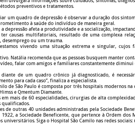
ém divulgará informações sobre cuidados, sintomas, diagnósti
métodos preventivos e tratamentos.
liar um quadro de depressão é observar a duração dos sinto
prometimento à saúde do indivíduo de maneira geral.
 depressão afeta a produtividade e a socialização, impactando 
ter causas multifatoriais, resultado de uma complexa rela
m, desemprego ou um trauma.
 estamos vivendo uma situação extrema e singular, cujos 
afetivo. Natália recomenda que as pessoas busquem manter cont
vídeo, falar com amigos e familiares constantemente diminui o
u diante de um quadro crônico já diagnosticado, é necessári
nto para cada caso”, finaliza a especialista.
ilo de São Paulo é composta por três hospitais modernos na c
), Himss e Qmentum Diamante.
 em mais de 60 especialidades, cirurgias de alta complexidad
 qualificados.
des de outras 40 unidades administradas pela Sociedade Bene
e 1922, a Sociedade Beneficente, que pertence à Ordem dos M
os universitários. Siga o Hospital São Camilo nas redes sociai