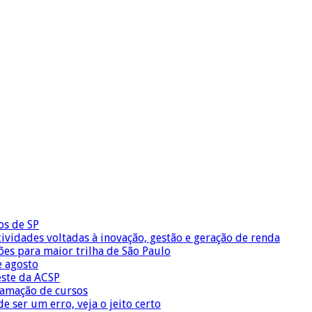
os de SP
vidades voltadas à inovação, gestão e geração de renda
ões para maior trilha de São Paulo
e agosto
este da ACSP
ramação de cursos
 ser um erro, veja o jeito certo