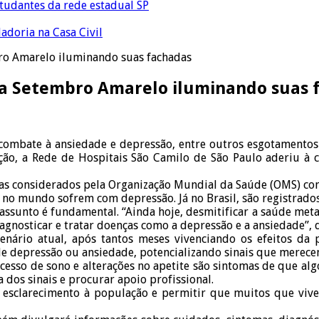
tudantes da rede estadual SP
adoria na Casa Civil
ro Amarelo iluminando suas fachadas
ha Setembro Amarelo iluminando suas 
 combate à ansiedade e depressão, entre outros esgotamentos
ção, a Rede de Hospitais São Camilo de São Paulo aderiu à
as considerados pela Organização Mundial da Saúde (OMS) com
o mundo sofrem com depressão. Já no Brasil, são registrados 
o assunto é fundamental. “Ainda hoje, desmitificar a saúde m
agnosticar e tratar doenças como a depressão e a ansiedade”, d
cenário atual, após tantos meses vivenciando os efeitos da
e depressão ou ansiedade, potencializando sinais que merece
excesso de sono e alterações no apetite são sintomas de que a
 dos sinais e procurar apoio profissional.
r esclarecimento à população e permitir que muitos que vi