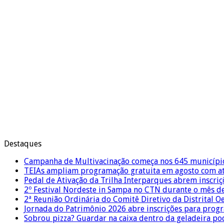
Destaques
Campanha de Multivacinação começa nos 645 municípi
TEIAs ampliam programação gratuita em agosto com ati
Pedal de Ativação da Trilha Interparques abrem inscriç
2º Festival Nordeste in Sampa no CTN durante o mês d
2ª Reunião Ordinária do Comitê Diretivo da Distrital O
Jornada do Patrimônio 2026 abre inscrições para prog
Sobrou pizza? Guardar na caixa dentro da geladeira pode