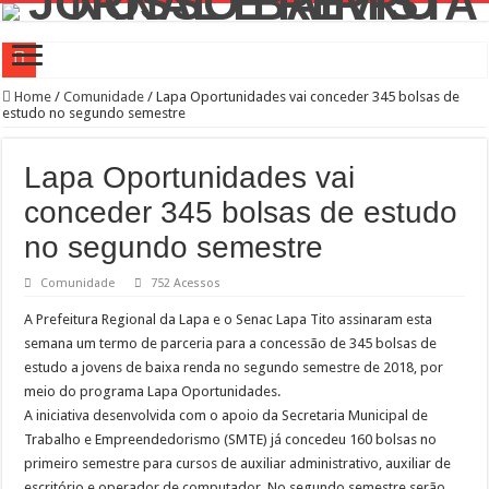
Campanha de Multivacinação começa nos 645 municípios de SP
Home
/
Comunidade
/
Lapa Oportunidades vai conceder 345 bolsas de
estudo no segundo semestre
TEIAs ampliam programação gratuita em agosto com atividades voltadas à inovaç
Pedal de Ativação da Trilha Interparques abrem inscrições para maior trilha de S
Lapa Oportunidades vai
2º Festival Nordeste in Sampa no CTN durante o mês de agosto
conceder 345 bolsas de estudo
2ª Reunião Ordinária do Comitê Diretivo da Distrital Oeste da ACSP
no segundo semestre
Jornada do Patrimônio 2026 abre inscrições para programação de cursos
Comunidade
752 Acessos
Sobrou pizza? Guardar na caixa dentro da geladeira pode ser um erro, veja o jeito
A Prefeitura Regional da Lapa e o Senac Lapa Tito assinaram esta
12 plataformas de apoio à aprendizagem usadas por estudantes da rede estadual 
semana um termo de parceria para a concessão de 345 bolsas de
estudo a jovens de baixa renda no segundo semestre de 2018, por
9ª Semana Municipal da Primeira Infância
meio do programa Lapa Oportunidades.
Representantes de bairros apresentam demandas de zeladoria na Casa Civil
A iniciativa desenvolvida com o apoio da Secretaria Municipal de
Trabalho e Empreendedorismo (SMTE) já concedeu 160 bolsas no
primeiro semestre para cursos de auxiliar administrativo, auxiliar de
escritório e operador de computador. No segundo semestre serão