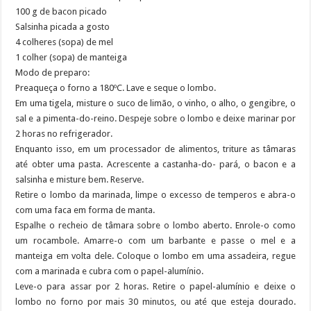
100 g de bacon picado
Salsinha picada a gosto
4 colheres (sopa) de mel
1 colher (sopa) de manteiga
Modo de preparo:
Preaqueça o forno a 180ºC. Lave e seque o lombo.
Em uma tigela, misture o suco de limão, o vinho, o alho, o gengibre, o
sal e a pimenta-do-reino. Despeje sobre o lombo e deixe marinar por
2 horas no refrigerador.
Enquanto isso, em um processador de alimentos, triture as tâmaras
até obter uma pasta. Acrescente a castanha-do- pará, o bacon e a
salsinha e misture bem. Reserve.
Retire o lombo da marinada, limpe o excesso de temperos e abra-o
com uma faca em forma de manta.
Espalhe o recheio de tâmara sobre o lombo aberto. Enrole-o como
um rocambole. Amarre-o com um barbante e passe o mel e a
manteiga em volta dele. Coloque o lombo em uma assadeira, regue
com a marinada e cubra com o papel-alumínio.
Leve-o para assar por 2 horas. Retire o papel-alumínio e deixe o
lombo no forno por mais 30 minutos, ou até que esteja dourado.