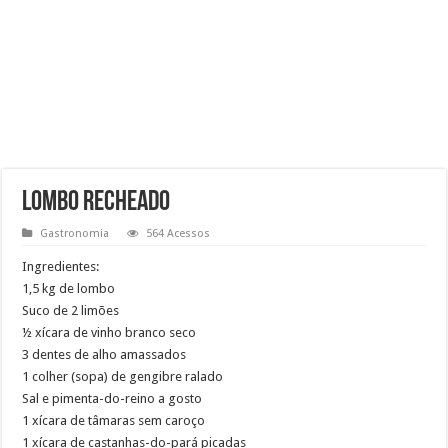
Lombo recheado
Gastronomia
564 Acessos
Ingredientes:
1,5 kg de lombo
Suco de 2 limões
½ xícara de vinho branco seco
3 dentes de alho amassados
1 colher (sopa) de gengibre ralado
Sal e pimenta-do-reino a gosto
1 xícara de tâmaras sem caroço
1 xícara de castanhas-do-pará picadas