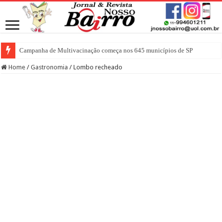
Campanha de Multivacinação começa nos 645 municípios de SP
Home
/
Gastronomia
/
Lombo recheado