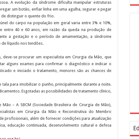
soa. A evolução da síndrome dificulta manipular estruturas
pregar um botão, enfiar linha em uma agulha, segurar e pegar
 de distinguir o quente do frio.
túnel do carpo na população em geral varia entre 3% e 10%,
 entre 40 e 60 anos, em razão da queda na produção de
ante a gestação e o período de amamentação, a síndrome
 de líquido nos tendões.
, deve-se procurar um especialista em Cirurgia da Mão, que
citar alguns exames para confirmar o diagnóstico e indicar o
ticado e iniciado o tratamento, menores são as chances de
tala para imobilizar o punho, principalmente durante a noite.
camentos. Esgotadas as possibilidades de tratamento clínico,
de Mão – A SBCM (Sociedade Brasileira de Cirurgia de Mão),
cialistas em Cirurgia da Mão e Reconstrutiva do Membro
de profissionais, além de fornecer condições para atualização
sa, educação continuada, desenvolvimento cultural e defesa
Ed
mao.org.br/