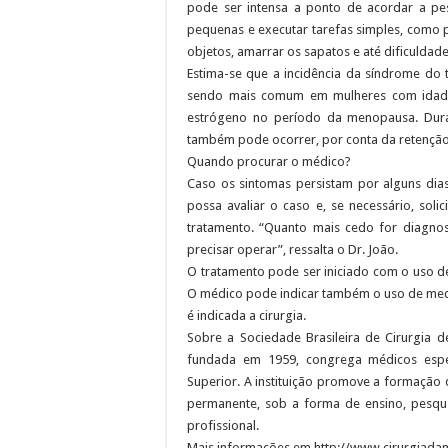
pode ser intensa a ponto de acordar a pes
pequenas e executar tarefas simples, como 
objetos, amarrar os sapatos e até dificuldade
Estima-se que a incidência da síndrome do 
sendo mais comum em mulheres com idade
estrógeno no período da menopausa. Dur
também pode ocorrer, por conta da retenção
Quando procurar o médico?
Caso os sintomas persistam por alguns dias
possa avaliar o caso e, se necessário, soli
tratamento. “Quanto mais cedo for diagnos
precisar operar”, ressalta o Dr. João.
O tratamento pode ser iniciado com o uso de 
O médico pode indicar também o uso de medi
é indicada a cirurgia.
Sobre a Sociedade Brasileira de Cirurgia 
fundada em 1959, congrega médicos espe
Superior. A instituição promove a formação 
permanente, sob a forma de ensino, pesqui
profissional.
Mais informações em http://www.cirurgiada