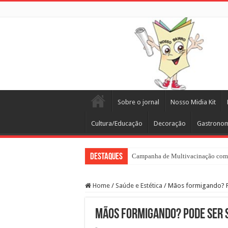
Sobre o jornal
Nosso Midia Kit
Cultura/Educação
Decoração
Gastrono
Destaques
Campanha de Multivacinação come
Home
/
Saúde e Estética
/
Mãos formigando? P
Mãos formigando? Pode ser 