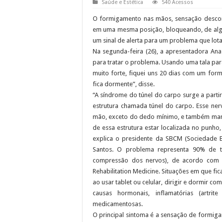
Saúde e Estética
540 Acessos
O formigamento nas mãos, sensação desco
em uma mesma posição, bloqueando, de algum
um sinal de alerta para um problema que lota
Na segunda-feira (26), a apresentadora An
para tratar o problema. Usando uma tala par
muito forte, fiquei uns 20 dias com um f
fica dormente”, disse.
“A síndrome do túnel do carpo surge a part
estrutura chamada túnel do carpo. Esse ne
mão, exceto do dedo mínimo, e também man
de essa estrutura estar localizada no punh
explica o presidente da SBCM (Sociedade B
Santos. O problema representa 90% de 
compressão dos nervos), de acordo com u
Rehabilitation Medicine. Situações em que 
ao usar tablet ou celular, dirigir e dormir
causas hormonais, inflamatórias (artrit
medicamentosas.
O principal sintoma é a sensação de formiga