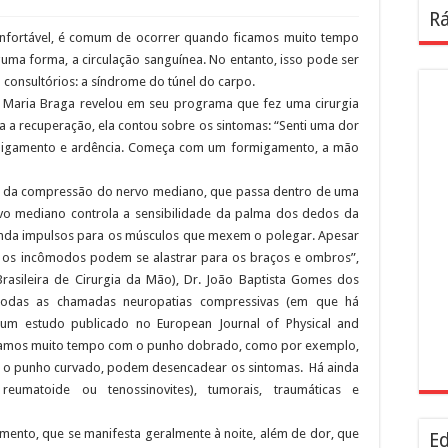
Rá
nfortável, é comum de ocorrer quando ficamos muito tempo
a forma, a circulação sanguínea. No entanto, isso pode ser
 consultórios: a síndrome do túnel do carpo.
a Maria Braga revelou em seu programa que fez uma cirurgia
a a recuperação, ela contou sobre os sintomas: “Senti uma dor
ormigamento e ardência. Começa com um formigamento, a mão
ir da compressão do nervo mediano, que passa dentro de uma
rvo mediano controla a sensibilidade da palma dos dedos da
da impulsos para os músculos que mexem o polegar. Apesar
o, os incômodos podem se alastrar para os braços e ombros”,
rasileira de Cirurgia da Mão), Dr. João Baptista Gomes dos
todas as chamadas neuropatias compressivas (em que há
m estudo publicado no European Journal of Physical and
ficamos muito tempo com o punho dobrado, como por exemplo,
 com o punho curvado, podem desencadear os sintomas. Há ainda
e reumatoide ou tenossinovites), tumorais, traumáticas e
mento, que se manifesta geralmente à noite, além de dor, que
Ed