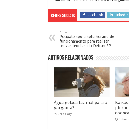
Facebook
LinkedIn
Redes Sociais
Anterior
Poupatempo amplia horário de
funcionamento para realizar
provas teóricas do Detran.SP
Artigos Relacionados
Água gelada faz mal para a
Baixas
garganta?
pioram
doença
6 dias ago
6 dias