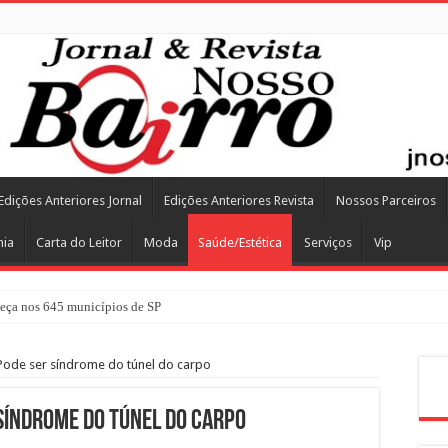
Edições Anteriores Jornal
Edições Anteriores Revista
Nossos Parceiros
mia
Carta do Leitor
Moda
Saúde/Estética
Serviços
Vip
ça nos 645 municípios de SP
ode ser síndrome do túnel do carpo
Pes
síndrome do túnel do carpo