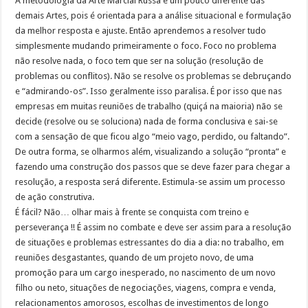
A metodologia da Arte Marcial Russa é um pouco diferente das
demais Artes, pois é orientada para a análise situacional e formulação
da melhor resposta e ajuste. Então aprendemos a resolver tudo
simplesmente mudando primeiramente o foco. Foco no problema
não resolve nada, o foco tem que ser na solução (resolução de
problemas ou conflitos). Não se resolve os problemas se debruçando
e “admirando-os”. Isso geralmente isso paralisa. É por isso que nas
empresas em muitas reuniões de trabalho (quiçá na maioria) não se
decide (resolve ou se soluciona) nada de forma conclusiva e sai-se
com a sensação de que ficou algo “meio vago, perdido, ou faltando”.
De outra forma, se olharmos além, visualizando a solução “pronta” e
fazendo uma construção dos passos que se deve fazer para chegar a
resolução, a resposta será diferente. Estimula-se assim um processo
de ação construtiva.
É fácil? Não… olhar mais à frente se conquista com treino e
perseverança !! É assim no combate e deve ser assim para a resolução
de situações e problemas estressantes do dia a dia: no trabalho, em
reuniões desgastantes, quando de um projeto novo, de uma
promoção para um cargo inesperado, no nascimento de um novo
filho ou neto, situações de negociações, viagens, compra e venda,
relacionamentos amorosos, escolhas de investimentos de longo