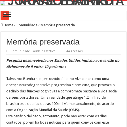
Campanha de Multivacinação começa nos 645 municípios de SP
Home
/
Comunidade
/
Memória preservada
TEIAs ampliam programação gratuita em agosto com atividades voltadas à inovaç
Memória preservada
Pedal de Ativação da Trilha Interparques abrem inscrições para maior trilha de S
Comunidade
,
Saúde e Estética
944 Acessos
2º Festival Nordeste in Sampa no CTN durante o mês de agosto
Pesquisa desenvolvida nos Estados Unidos indicou a reversão do
2ª Reunião Ordinária do Comitê Diretivo da Distrital Oeste da ACSP
Alzheimer de 9 entre 10 pacientes
Jornada do Patrimônio 2026 abre inscrições para programação de cursos
Talvez você tenha sempre ouvido falar no Alzheimer como uma
Sobrou pizza? Guardar na caixa dentro da geladeira pode ser um erro, veja o jeito
doença neurodegenerativa progressiva e sem cura, que provoca o
12 plataformas de apoio à aprendizagem usadas por estudantes da rede estadual 
declínio das funções cognitivas e compromete bastante a vida social
9ª Semana Municipal da Primeira Infância
de seus portadores. Uma realidade que atinge 1,2 milhão de
brasileiros e que faz outras 100 mil vítimas anualmente, de acordo
Representantes de bairros apresentam demandas de zeladoria na Casa Civil
com a Organização Mundial da Saúde (OMS).
Este cenário delicado, entretanto, pode não estar com os dias
contados, porém há boas notícias para quem convive com este