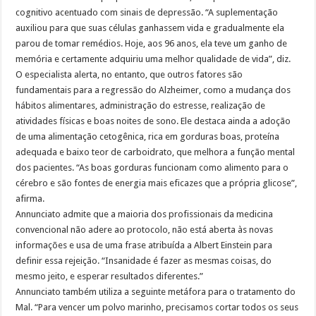
cognitivo acentuado com sinais de depressão. “A suplementação
auxiliou para que suas células ganhassem vida e gradualmente ela
parou de tomar remédios. Hoje, aos 96 anos, ela teve um ganho de
memória e certamente adquiriu uma melhor qualidade de vida”, diz.
O especialista alerta, no entanto, que outros fatores são
fundamentais para a regressão do Alzheimer, como a mudança dos
hábitos alimentares, administração do estresse, realização de
atividades físicas e boas noites de sono. Ele destaca ainda a adoção
de uma alimentação cetogênica, rica em gorduras boas, proteína
adequada e baixo teor de carboidrato, que melhora a função mental
dos pacientes. “As boas gorduras funcionam como alimento para o
cérebro e são fontes de energia mais eficazes que a própria glicose”,
afirma.
Annunciato admite que a maioria dos profissionais da medicina
convencional não adere ao protocolo, não está aberta às novas
informações e usa de uma frase atribuída a Albert Einstein para
definir essa rejeição. “Insanidade é fazer as mesmas coisas, do
mesmo jeito, e esperar resultados diferentes.”
Annunciato também utiliza a seguinte metáfora para o tratamento do
Mal. “Para vencer um polvo marinho, precisamos cortar todos os seus