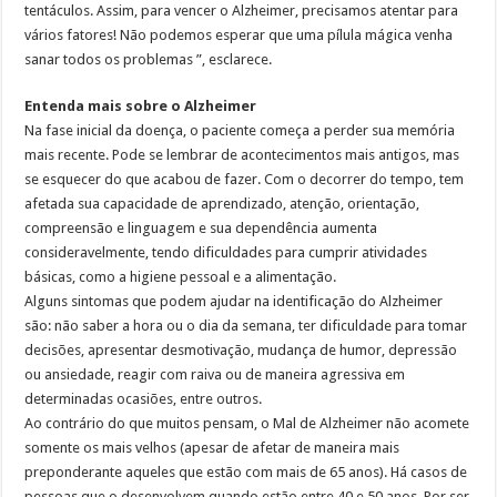
tentáculos. Assim, para vencer o Alzheimer, precisamos atentar para
vários fatores! Não podemos esperar que uma pílula mágica venha
sanar todos os problemas ”, esclarece.
Entenda mais sobre o Alzheimer
Na fase inicial da doença, o paciente começa a perder sua memória
mais recente. Pode se lembrar de acontecimentos mais antigos, mas
se esquecer do que acabou de fazer. Com o decorrer do tempo, tem
afetada sua capacidade de aprendizado, atenção, orientação,
compreensão e linguagem e sua dependência aumenta
consideravelmente, tendo dificuldades para cumprir atividades
básicas, como a higiene pessoal e a alimentação.
Alguns sintomas que podem ajudar na identificação do Alzheimer
são: não saber a hora ou o dia da semana, ter dificuldade para tomar
decisões, apresentar desmotivação, mudança de humor, depressão
ou ansiedade, reagir com raiva ou de maneira agressiva em
determinadas ocasiões, entre outros.
Ao contrário do que muitos pensam, o Mal de Alzheimer não acomete
somente os mais velhos (apesar de afetar de maneira mais
preponderante aqueles que estão com mais de 65 anos). Há casos de
pessoas que o desenvolvem quando estão entre 40 e 50 anos. Por ser