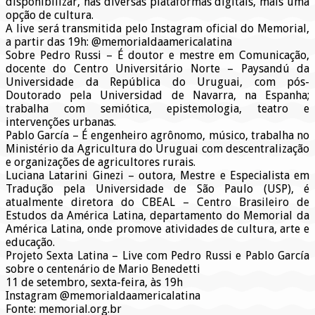
disponibilizar, nas diversas plataformas digitais, mais uma
opção de cultura.
A live será transmitida pelo Instagram oficial do Memorial,
a partir das 19h: @memorialdaamericalatina
Sobre Pedro Russi – É doutor e mestre em Comunicação,
docente do Centro Universitário Norte – Paysandú da
Universidade da República do Uruguai, com pós-
Doutorado pela Universidad de Navarra, na Espanha;
trabalha com semiótica, epistemologia, teatro e
intervenções urbanas.
Pablo García – É engenheiro agrônomo, músico, trabalha no
Ministério da Agricultura do Uruguai com descentralização
e organizações de agricultores rurais.
Luciana Latarini Ginezi – outora, Mestre e Especialista em
Tradução pela Universidade de São Paulo (USP), é
atualmente diretora do CBEAL – Centro Brasileiro de
Estudos da América Latina, departamento do Memorial da
América Latina, onde promove atividades de cultura, arte e
educação.
Projeto Sexta Latina – Live com Pedro Russi e Pablo García
sobre o centenário de Mario Benedetti
11 de setembro, sexta-feira, às 19h
Instagram @memorialdaamericalatina
Fonte: memorial.org.br