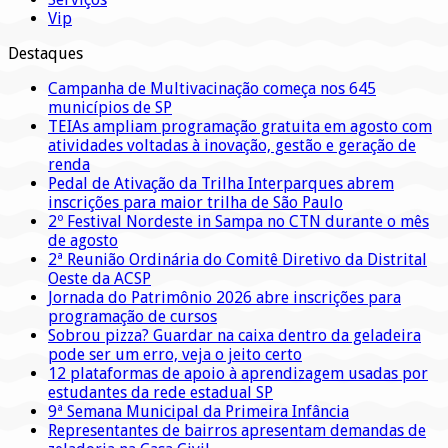
Vip
Destaques
Campanha de Multivacinação começa nos 645
municípios de SP
TEIAs ampliam programação gratuita em agosto com
atividades voltadas à inovação, gestão e geração de
renda
Pedal de Ativação da Trilha Interparques abrem
inscrições para maior trilha de São Paulo
2º Festival Nordeste in Sampa no CTN durante o mês
de agosto
2ª Reunião Ordinária do Comitê Diretivo da Distrital
Oeste da ACSP
Jornada do Patrimônio 2026 abre inscrições para
programação de cursos
Sobrou pizza? Guardar na caixa dentro da geladeira
pode ser um erro, veja o jeito certo
12 plataformas de apoio à aprendizagem usadas por
estudantes da rede estadual SP
9ª Semana Municipal da Primeira Infância
Representantes de bairros apresentam demandas de