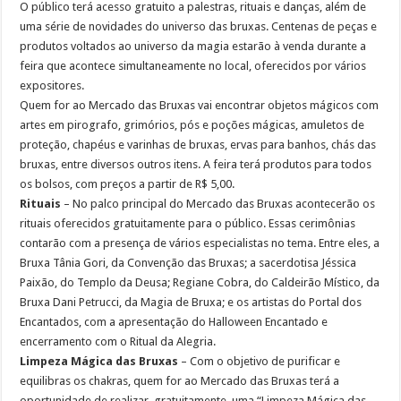
O público terá acesso gratuito a palestras, rituais e danças, além de
uma série de novidades do universo das bruxas. Centenas de peças e
produtos voltados ao universo da magia estarão à venda durante a
feira que acontece simultaneamente no local, oferecidos por vários
expositores.
Quem for ao Mercado das Bruxas vai encontrar objetos mágicos com
artes em pirografo, grimórios, pós e poções mágicas, amuletos de
proteção, chapéus e varinhas de bruxas, ervas para banhos, chás das
bruxas, entre diversos outros itens. A feira terá produtos para todos
os bolsos, com preços a partir de R$ 5,00.
Rituais
– No palco principal do Mercado das Bruxas acontecerão os
rituais oferecidos gratuitamente para o público. Essas cerimônias
contarão com a presença de vários especialistas no tema. Entre eles, a
Bruxa Tânia Gori, da Convenção das Bruxas; a sacerdotisa Jéssica
Paixão, do Templo da Deusa; Regiane Cobra, do Caldeirão Místico, da
Bruxa Dani Petrucci, da Magia de Bruxa; e os artistas do Portal dos
Encantados, com a apresentação do Halloween Encantado e
encerramento com o Ritual da Alegria.
Limpeza Mágica das Bruxas
– Com o objetivo de purificar e
equilibras os chakras, quem for ao Mercado das Bruxas terá a
oportunidade de realizar, gratuitamente, uma “Limpeza Mágica das