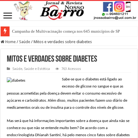
Campanha de Multivacinação começa nos 645 municípios de SP
Home
/
Saúde
/
Mitos e verdades sobre diabetes
Mitos e verdades sobre diabetes
Saúde
,
Saúde e Estética
763 Acessos
Sabe-se que o diabetes está ligado ao
excesso de glicose no sangue e que as
pessoas acometidas pela doença devem evitar o consumo excessivo de
açúcares e carboidratos. Além disso, muitos pacientes fazem uso diário de
medicamentos orais ou de insulina para o controle dos níveis de glicose.
Mas será que há informações importantes sobre a doença que ainda não se
conhece ou que não se entende muito bem? De acordo com a
endocrinologista Dhianah Santini, há pelo menos cinco fatos sobre diabetes