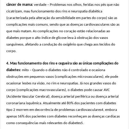
câncer de mama:
verdade – Problemas nos olhos, feridas nos pés que não
cicatrizam, mau funcionamento dos rins e neuropatia diabética
(caracterizada pela alteração da sensibilidade em partes do corpo) são as
complicações mais comuns, sendo que as doenças cardiovasculares são as
que mais matam. As complicações no coração estão relacionadas ao
diabetes porque o alto índice de glicose leva à obstrução dos vasos
sanguíneos, afetando a condução do oxigênio que chega aos tecidos do
corpo.
4. Mau funcionamento dos rins e cegueira são as únicas complicações do
diabetes:
mito – Quando o diabetes não é controlado e ocasiona
obstruções em pequenos vasos (complicações microvasculares), ele pode
ocasionar lesões na visão, no rim e neuropatias. Já nos grandes vasos do
corpo (complicações macrovasculares), o diabetes pode causar AVC
(Acidente Vascular Cerebral), doença arterial periférica ou doença arterial
coronariana isquêmica. Atualmente até 80% dos pacientes com diabetes
tipo 2 morrem em decorrência de problemas cardiovasculares4, embora
apenas 56% dos pacientes com diabetes reconheçam as doenças cardíacas
como consequências mais relevantes do diabetes5.