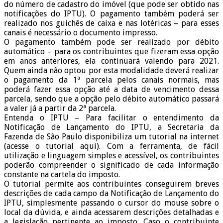
do número de cadastro do imóvel (que pode ser obtido nas
notificações do IPTU). O pagamento também poderá ser
realizado nos guichês de caixa e nas lotéricas – para esses
canais é necessário o documento impresso.
O pagamento também pode ser realizado por débito
automático – para os contribuintes que fizeram essa opção
em anos anteriores, ela continuará valendo para 2021.
Quem ainda não optou por esta modalidade deverá realizar
o pagamento da 1ª parcela pelos canais normais, mas
poderá fazer essa opção até a data de vencimento dessa
parcela, sendo que a opção pelo débito automático passará
a valer já a partir da 2ª parcela.
Entenda o IPTU – Para facilitar o entendimento da
Notificação de Lançamento do IPTU, a Secretaria da
Fazenda de São Paulo disponibiliza um tutorial na internet
(acesse o tutorial aqui). Com a ferramenta, de fácil
utilização e linguagem simples e acessível, os contribuintes
poderão compreender o significado de cada informação
constante na cartela do imposto.
O tutorial permite aos contribuintes conseguirem breves
descrições de cada campo da Notificação de Lançamento do
IPTU, simplesmente passando o cursor do mouse sobre o
local da dúvida, e ainda acessarem descrições detalhadas e
a legislação pertinente ao imposto. Caso o contribuinte