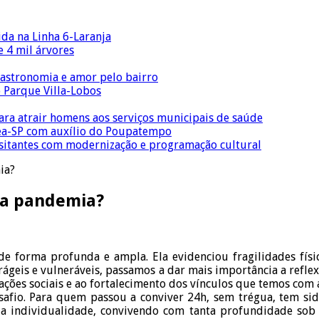
ida na Linha 6-Laranja
 4 mil árvores
gastronomia e amor pelo bairro
o Parque Villa-Lobos
para atrair homens aos serviços municipais de saúde
Crea-SP com auxílio do Poupatempo
isitantes com modernização e programação cultural
ia?
 a pandemia?
forma profunda e ampla. Ela evidenciou fragilidades físicas
frágeis e vulneráveis, passamos a dar mais importância a ref
lações sociais e ao fortalecimento dos vínculos que temos co
fio. Para quem passou a conviver 24h, sem trégua, tem sid
r a individualidade, convivendo com tanta profundidade sob 