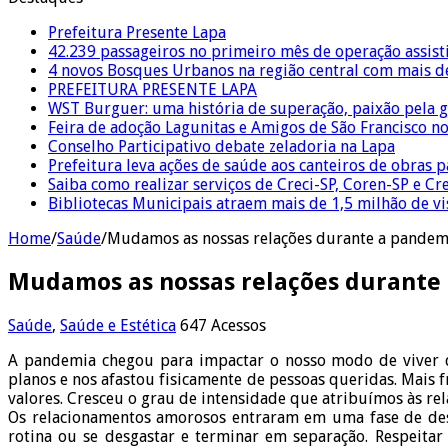
Prefeitura Presente Lapa
42.239 passageiros no primeiro mês de operação assist
4 novos Bosques Urbanos na região central com mais de
PREFEITURA PRESENTE LAPA
WST Burguer: uma história de superação, paixão pela 
Feira de adoção Lagunitas e Amigos de São Francisco n
Conselho Participativo debate zeladoria na Lapa
Prefeitura leva ações de saúde aos canteiros de obras 
Saiba como realizar serviços de Creci-SP, Coren-SP e 
Bibliotecas Municipais atraem mais de 1,5 milhão de v
Home
/
Saúde
/
Mudamos as nossas relações durante a pandem
Mudamos as nossas relações durante
Saúde
,
Saúde e Estética
647 Acessos
A pandemia chegou para impactar o nosso modo de viver de 
planos e nos afastou fisicamente de pessoas queridas. Mais 
valores. Cresceu o grau de intensidade que atribuímos às re
Os relacionamentos amorosos entraram em uma fase de desa
rotina ou se desgastar e terminar em separação. Respeita