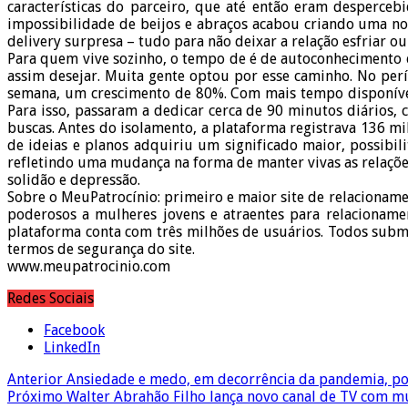
características do parceiro, que até então eram desperce
impossibilidade de beijos e abraços acabou criando uma nov
delivery surpresa – tudo para não deixar a relação esfriar o
Para quem vive sozinho, o tempo de é de autoconhecimento e
assim desejar. Muita gente optou por esse caminho. No pe
semana, um crescimento de 80%. Com mais tempo disponível 
Para isso, passaram a dedicar cerca de 90 minutos diários, 
buscas. Antes do isolamento, a plataforma registrava 136 m
de ideias e planos adquiriu um significado maior, possibi
refletindo uma mudança na forma de manter vivas as relaçõ
solidão e depressão.
Sobre o MeuPatrocínio: primeiro e maior site de relacionamen
poderosos a mulheres jovens e atraentes para relacionamen
plataforma conta com três milhões de usuários. Todos subme
termos de segurança do site.
www.meupatrocinio.com
Redes Sociais
Facebook
LinkedIn
Anterior
Ansiedade e medo, em decorrência da pandemia, pod
Próximo
Walter Abrahão Filho lança novo canal de TV com m