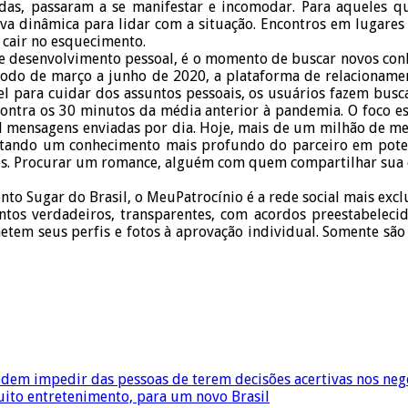
bidas, passaram a se manifestar e incomodar. Para aqueles q
a dinâmica para lidar com a situação. Encontros em lugares 
u cair no esquecimento.
 desenvolvimento pessoal, é o momento de buscar novos conhec
ríodo de março a junho de 2020, a plataforma de relacioname
para cuidar dos assuntos pessoais, os usuários fazem buscas 
contra os 30 minutos da média anterior à pandemia. O foco es
il mensagens enviadas por dia. Hoje, mais de um milhão de m
litando um conhecimento mais profundo do parceiro em potenci
es. Procurar um romance, alguém com quem compartilhar sua e
to Sugar do Brasil, o MeuPatrocínio é a rede social mais exclu
tos verdadeiros, transparentes, com acordos preestabelecid
tem seus perfis e fotos à aprovação individual. Somente são
em impedir das pessoas de terem decisões acertivas nos neg
uito entretenimento, para um novo Brasil