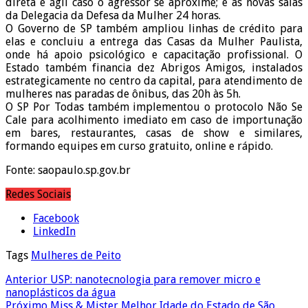
direta e ágil caso o agressor se aproxime; e as novas salas
da Delegacia da Defesa da Mulher 24 horas.
O Governo de SP também ampliou linhas de crédito para
elas e concluiu a entrega das Casas da Mulher Paulista,
onde há apoio psicológico e capacitação profissional. O
Estado também financia dez Abrigos Amigos, instalados
estrategicamente no centro da capital, para atendimento de
mulheres nas paradas de ônibus, das 20h às 5h.
O SP Por Todas também implementou o protocolo Não Se
Cale para acolhimento imediato em caso de importunação
em bares, restaurantes, casas de show e similares,
formando equipes em curso gratuito, online e rápido.
Fonte: saopaulo.sp.gov.br
Redes Sociais
Facebook
LinkedIn
Tags
Mulheres de Peito
Anterior
USP: nanotecnologia para remover micro e
nanoplásticos da água
Próximo
Miss & Mister Melhor Idade do Estado de São