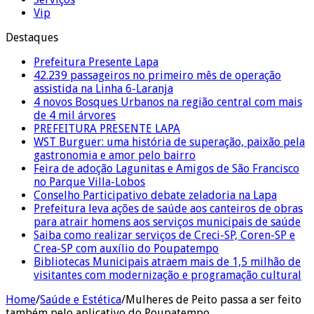
Vip
Destaques
Prefeitura Presente Lapa
42.239 passageiros no primeiro mês de operação
assistida na Linha 6-Laranja
4 novos Bosques Urbanos na região central com mais
de 4 mil árvores
PREFEITURA PRESENTE LAPA
WST Burguer: uma história de superação, paixão pela
gastronomia e amor pelo bairro
Feira de adoção Lagunitas e Amigos de São Francisco
no Parque Villa-Lobos
Conselho Participativo debate zeladoria na Lapa
Prefeitura leva ações de saúde aos canteiros de obras
para atrair homens aos serviços municipais de saúde
Saiba como realizar serviços de Creci-SP, Coren-SP e
Crea-SP com auxílio do Poupatempo
Bibliotecas Municipais atraem mais de 1,5 milhão de
visitantes com modernização e programação cultural
Home
/
Saúde e Estética
/
Mulheres de Peito passa a ser feito
também pelo aplicativo do Poupatempo