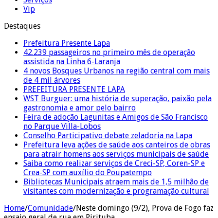
Vip
Destaques
Prefeitura Presente Lapa
42.239 passageiros no primeiro mês de operação
assistida na Linha 6-Laranja
4 novos Bosques Urbanos na região central com mais
de 4 mil árvores
PREFEITURA PRESENTE LAPA
WST Burguer: uma história de superação, paixão pela
gastronomia e amor pelo bairro
Feira de adoção Lagunitas e Amigos de São Francisco
no Parque Villa-Lobos
Conselho Participativo debate zeladoria na Lapa
Prefeitura leva ações de saúde aos canteiros de obras
para atrair homens aos serviços municipais de saúde
Saiba como realizar serviços de Creci-SP, Coren-SP e
Crea-SP com auxílio do Poupatempo
Bibliotecas Municipais atraem mais de 1,5 milhão de
visitantes com modernização e programação cultural
Home
/
Comunidade
/
Neste domingo (9/2), Prova de Fogo faz
ensaio geral de rua em Pirituba