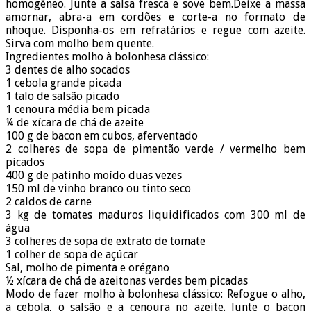
homogêneo. Junte a salsa fresca e sove bem.Deixe a massa
amornar, abra-a em cordões e corte-a no formato de
nhoque. Disponha-os em refratários e regue com azeite.
Sirva com molho bem quente.
Ingredientes molho à bolonhesa clássico:
3 dentes de alho socados
1 cebola grande picada
1 talo de salsão picado
1 cenoura média bem picada
¼ de xícara de chá de azeite
100 g de bacon em cubos, aferventado
2 colheres de sopa de pimentão verde / vermelho bem
picados
400 g de patinho moído duas vezes
150 ml de vinho branco ou tinto seco
2 caldos de carne
3 kg de tomates maduros liquidificados com 300 ml de
água
3 colheres de sopa de extrato de tomate
1 colher de sopa de açúcar
Sal, molho de pimenta e orégano
½ xícara de chá de azeitonas verdes bem picadas
Modo de fazer molho à bolonhesa clássico: Refogue o alho,
a cebola, o salsão e a cenoura no azeite. Junte o bacon