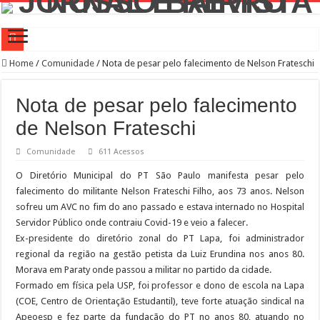
Campanha de Multivacinação começa nos 645 municípios de SP
Home
/
Comunidade
/
Nota de pesar pelo falecimento de Nelson Frateschi
TEIAs ampliam programação gratuita em agosto com atividades voltadas à inovaç
Nota de pesar pelo falecimento
Pedal de Ativação da Trilha Interparques abrem inscrições para maior trilha de S
de Nelson Frateschi
2º Festival Nordeste in Sampa no CTN durante o mês de agosto
Comunidade
611 Acessos
2ª Reunião Ordinária do Comitê Diretivo da Distrital Oeste da ACSP
O Diretório Municipal do PT São Paulo manifesta pesar pelo
Jornada do Patrimônio 2026 abre inscrições para programação de cursos
falecimento do militante Nelson Frateschi Filho, aos 73 anos. Nelson
Sobrou pizza? Guardar na caixa dentro da geladeira pode ser um erro, veja o jeito
sofreu um AVC no fim do ano passado e estava internado no Hospital
12 plataformas de apoio à aprendizagem usadas por estudantes da rede estadual 
Servidor Público onde contraiu Covid-19 e veio a falecer.
Ex-presidente do diretório zonal do PT Lapa, foi administrador
9ª Semana Municipal da Primeira Infância
regional da região na gestão petista da Luiz Erundina nos anos 80.
Representantes de bairros apresentam demandas de zeladoria na Casa Civil
Morava em Paraty onde passou a militar no partido da cidade.
Formado em física pela USP, foi professor e dono de escola na Lapa
(COE, Centro de Orientação Estudantil), teve forte atuação sindical na
Apeoesp e fez parte da fundação do PT no anos 80, atuando no