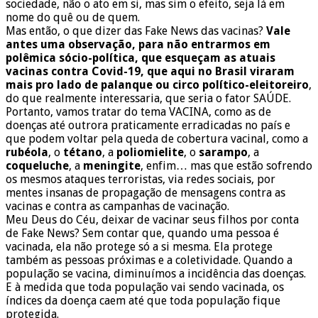
sociedade, não o ato em si, mas sim o efeito, seja lá em
nome do quê ou de quem.
Mas então, o que dizer das Fake News das vacinas?
Vale
antes uma observação, para não entrarmos em
polêmica sócio-política, que esqueçam as atuais
vacinas contra Covid-19, que aqui no Brasil viraram
mais pro lado de palanque ou circo político-eleitoreiro
,
do que realmente interessaria, que seria o fator SAÚDE.
Portanto, vamos tratar do tema VACINA, como as de
doenças até outrora praticamente erradicadas no país e
que podem voltar pela queda de cobertura vacinal, como a
rubéola
, o
tétano
, a
poliomielite
, o
sarampo
, a
coqueluche
, a
meningite
, enfim… mas que estão sofrendo
os mesmos ataques terroristas, via redes sociais, por
mentes insanas de propagação de mensagens contra as
vacinas e contra as campanhas de vacinação.
Meu Deus do Céu, deixar de vacinar seus filhos por conta
de Fake News? Sem contar que, quando uma pessoa é
vacinada, ela não protege só a si mesma. Ela protege
também as pessoas próximas e a coletividade. Quando a
população se vacina, diminuímos a incidência das doenças.
E à medida que toda população vai sendo vacinada, os
índices da doença caem até que toda população fique
protegida.