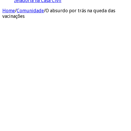
zeladoria na Casa Civil
Home
/
Comunidade
/
O absurdo por trás na queda das
vacinações