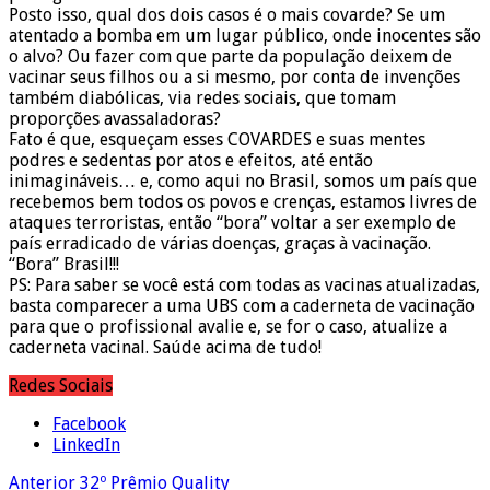
Posto isso, qual dos dois casos é o mais covarde? Se um
atentado a bomba em um lugar público, onde inocentes são
o alvo? Ou fazer com que parte da população deixem de
vacinar seus filhos ou a si mesmo, por conta de invenções
também diabólicas, via redes sociais, que tomam
proporções avassaladoras?
Fato é que, esqueçam esses COVARDES e suas mentes
podres e sedentas por atos e efeitos, até então
inimagináveis… e, como aqui no Brasil, somos um país que
recebemos bem todos os povos e crenças, estamos livres de
ataques terroristas, então “bora” voltar a ser exemplo de
país erradicado de várias doenças, graças à vacinação.
“Bora” Brasil!!!
PS: Para saber se você está com todas as vacinas atualizadas,
basta comparecer a uma UBS com a caderneta de vacinação
para que o profissional avalie e, se for o caso, atualize a
caderneta vacinal. Saúde acima de tudo!
Redes Sociais
Facebook
LinkedIn
Anterior
32º Prêmio Quality