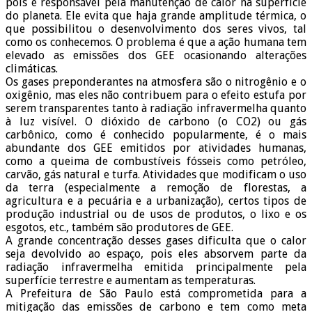
pois é responsável pela manutenção de calor na superfície
do planeta. Ele evita que haja grande amplitude térmica, o
que possibilitou o desenvolvimento dos seres vivos, tal
como os conhecemos. O problema é que a ação humana tem
elevado as emissões dos GEE ocasionando alterações
climáticas.
Os gases preponderantes na atmosfera são o nitrogênio e o
oxigênio, mas eles não contribuem para o efeito estufa por
serem transparentes tanto à radiação infravermelha quanto
à luz visível. O dióxido de carbono (o CO2) ou gás
carbônico, como é conhecido popularmente, é o mais
abundante dos GEE emitidos por atividades humanas,
como a queima de combustíveis fósseis como petróleo,
carvão, gás natural e turfa. Atividades que modificam o uso
da terra (especialmente a remoção de florestas, a
agricultura e a pecuária e a urbanização), certos tipos de
produção industrial ou de usos de produtos, o lixo e os
esgotos, etc., também são produtores de GEE.
A grande concentração desses gases dificulta que o calor
seja devolvido ao espaço, pois eles absorvem parte da
radiação infravermelha emitida principalmente pela
superfície terrestre e aumentam as temperaturas.
A Prefeitura de São Paulo está comprometida para a
mitigação das emissões de carbono e tem como meta