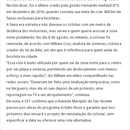
Nicolas Boer, foi o último criado pela gestão Fernando Haddad (PT)
em dezembro de 2016, quando concluiu sua meta de criar 400 km de
faixas exclusivas para bicicletas.
A faixa era estreita e não deixava os ciclistas com um metro de
distância dos motoristas, mas servia a quem queria acessar a zona
norte pedalando. No dia 8 de agosto, no entanto, a ciclovia foi
removida, de acordo com William Cruz, analista de sistemas, ciclista e
criador do Vá de Bike, um site que é referência para quem anda de
bicicleta na cidade.
“Essa rota é muito utilizada por quem vai da zona norte para o centro
por ser plana e extensa, permitindo um deslocamento com menos
esforço e mais rapidez”, diz William em vídeo compartilhado nas
redes sociais. “Deveriam ter feito uma sinalização temporária, como
na Vergueiro, mas ela só saiu depois de um protesto, uma
reportagem na TV e um atropelamento”, continua.
Em nota, a CET confirma que a Avenida Marquês de São Vicente
passou por obras do programa Asfalto Novo e garantiu que ‘nos
próximos dias iniciará o projeto de reinstalação da ciclovia’, sem
especificar a data ou oferecer uma rota alternativa.